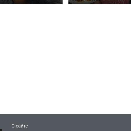
ДИЕЙ, ГДЕ МИШИНА В
“ЗВАЖЕНИХ І ЩАСЛИВ
И МАТЕРИ-ОДИНОЧКИ
АНИТЫ ЛУЦЕНКО
Игры
Голливуд скупает
ичок-геймер
оригинальные
росил помочь найти
сценарии – 44 сд
еокарту в его ПК –
за год против 11 
там просто нет
годами ранее
July 4, 2026
July 4, 2026
dmin
24sbadmin
О сайте