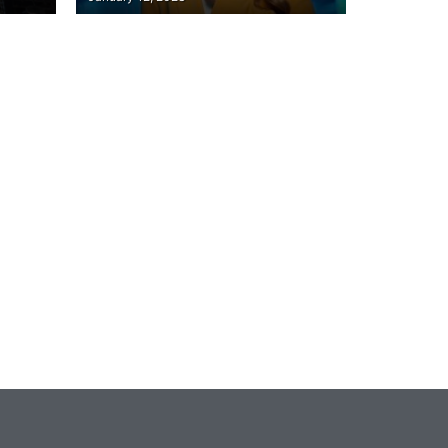
ИХ”
О НЕПРИЯТНОМ
ИНЦИДЕНТЕ В ЗИМНИХ
КАРПАТАХ
Игры
Милли Бобби Браун
ждёт GTA 6, чтобы
елки
играть как
двумя
законопослушный
горожанин
July 4, 2026
24sbadmin