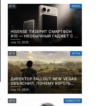
0
КИНО
HISENSE ТИЗЕРИТ СМАРТФОН
A10 — НЕОБЫЧНЫЙ ГАДЖЕТ С E-
INK-ЭКРАНОМ И СЪЕМНОЙ LCD-
July 12, 2026
ПАНЕЛЬЮ ДЛЯ ЦВЕТНОГО
КОНТЕНТА И СОЦСЕТЕЙ
0
ИГРЫ
ДИРЕКТОР FALLOUT NEW VEGAS
ОБЪЯСНИЛ, ПОЧЕМУ КОГОТЬ
СМЕРТИ У КАРЬЕРА НАМЕРЕННО
July 13, 2026
СНОСИТ ВАМ ГОЛОВУ
.
0
НОВОСТИ