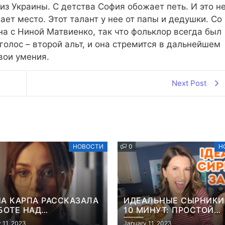
 из Украины. С детства София обожает петь. И это н
ает место. Этот талант у нее от папы и дедушки. Со
а с Ниной Матвиенко, так что фольклор всегда был
голос – второй альт, и она стремится в дальнейшем
вои умения.
Next Post
НОВОСТИ
0
Н
А КАРПА РАССКАЗАЛА
ИДЕАЛЬНЫЕ СЫРНИКИ
БОТЕ НАД
10 МИНУТ: ПРОСТОЙ
АНТИЧЕСКОЙ
РЕЦЕПТ ОТ ТРЕНЕРА
 11, 2023
January 11, 2023