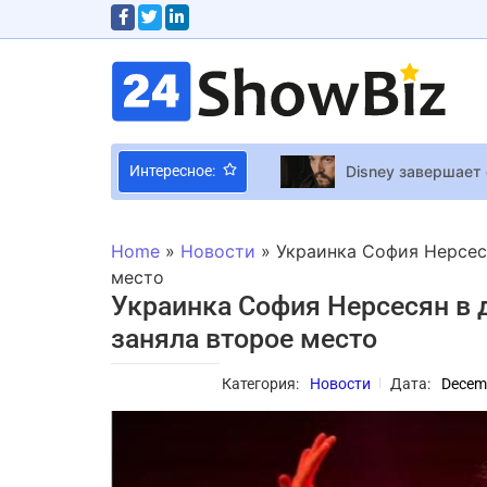
Disney завершает
Интересное:
В США карточный 
Таню Муиньо среж
Home
»
Новости
»
Украинка София Нерсес
Наталья Мацак по
место
Украинка София Нерсесян в 
«Сердцебиение та
заняла второе место
Евгения Власова р
Категория:
Новости
Дата:
Decemb
Что мать, что до
В центре сюжета н