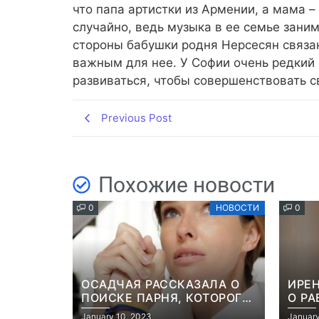
что папа артистки из Армении, а мама –
случайно, ведь музыка в ее семье заним
стороны бабушки родня Нерсесян связан
важным для нее. У Софии очень редкий 
развиваться, чтобы совершенствовать с
Previous Post
Похожие новости
0
НОВОСТИ
0
ОСАДЧАЯ РАССКАЗАЛА О
ИРЕН
ПОИСКЕ ПАРНЯ, КОТОРОГО
О РА
ПОХИТИЛИ НА ГЛАЗАХ
РОМ
January 10, 2023
January