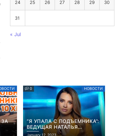
24
25
26
27
28
29
30
е
31
« Jul
ОВОСТИ
0
НОВОСТИ
 ЗА
“Я УПАЛА С ПОДЪЕМНИКА”:
ВЕДУЩАЯ НАТАЛЬЯ
ОСТРОВСКАЯ РАССКАЗАЛА
January 12, 2023