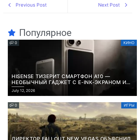
Previous Post
Next Post
Популярное
0
КИНО
HISENSE ТИЗЕРИТ СМАРТФОН A10 —
НЕОБЫЧНЫЙ ГАДЖЕТ С E-INK-ЭКРАНОМ И
СЪЕМНОЙ LCD-ПАНЕЛЬЮ ДЛЯ ЦВЕТНОГО
July 12, 2026
КОНТЕНТА И СОЦСЕТЕЙ
0
ИГРЫ
ДИРЕКТОР FALLOUT NEW VEGAS ОБЪЯСНИЛ,