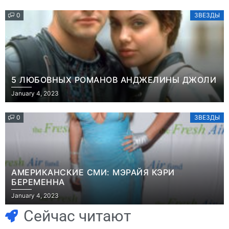
0
ЗВЕЗДЫ
5 ЛЮБОВНЫХ РОМАНОВ АНДЖЕЛИНЫ ДЖОЛИ
January 4, 2023
0
ЗВЕЗДЫ
АМЕРИКАНСКИЕ СМИ: МЭРАЙЯ КЭРИ
БЕРЕМЕННА
Игры
January 4, 2023
Часть геймеров
Игры
В Rust теперь
считает, что мы
Сейчас читают
можно снять
сами похоронили