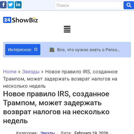
Все, что нужно знать о Persona 4 Revival за 20 минут — Atlus раскрыла подробности обновленной JRPG
Интересное:
Клэр Редфилд будет сражаться с толпами зомби, а не одиночными экземплярами в ремейке Resident Evil Veronica
AMD приближается к 45% рынка процессоров в Steam
Home
»
Звезды
»
Новое правило IRS, созданное
Самолеты РФ перехватили бомбардировщики США в Балтийском море – CNN
Трампом, может задержать возврат налогов на
несколько недель
Она одна такая: Земфира и ее жизнь
Новое правило IRS, созданное
Стало известно имя женщины, с которой Джей Зи изменял Бейонсе
Трампом, может задержать
Вторая жена Остапчука хочет подать в суд против третьей
возврат налогов на несколько
Трейлер Blind Descent представляет новый биом – марсианские подземелья
недель
Линдси Лохан объявила о своем возвращении в кино
Искусственный интеллект обнаружил 8 “техноподписей” в сигналах, прибывших от далеких звезд Информация
Категория:
Звезды
Дата:
February 19, 2026