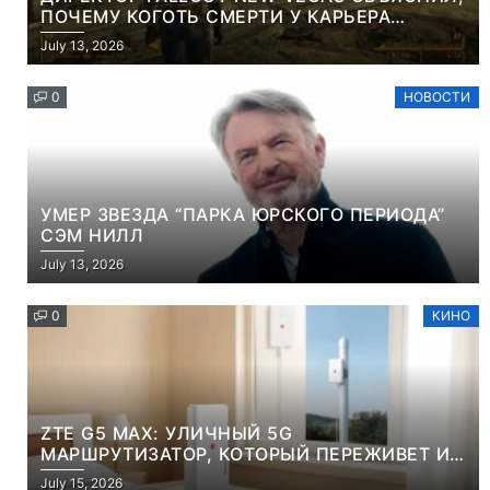
ПОЧЕМУ КОГОТЬ СМЕРТИ У КАРЬЕРА
НАМЕРЕННО СНОСИТ ВАМ ГОЛОВУ
July 13, 2026
0
НОВОСТИ
УМЕР ЗВЕЗДА “ПАРКА ЮРСКОГО ПЕРИОДА”
СЭМ НИЛЛ
July 13, 2026
0
КИНО
ZTE G5 MAX: УЛИЧНЫЙ 5G
МАРШРУТИЗАТОР, КОТОРЫЙ ПЕРЕЖИВЕТ И
ЛЮТУЮ ЗИМУ, И ЖАРКОЕ ЛЕТО
July 15, 2026