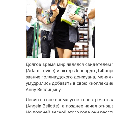
Долгое время мир являлся свидетелем 
(Adam Levine) и актер Леонардо ДиКапри
звание голливудского донжуана, меняя о
умудрились добавить в свою «коллекцию
Анну Вьялицыну.
Левин в свое время успел повстречаться
(Angela Bellotte), а позднее начал отнош
Но поздней весной этого года они расс