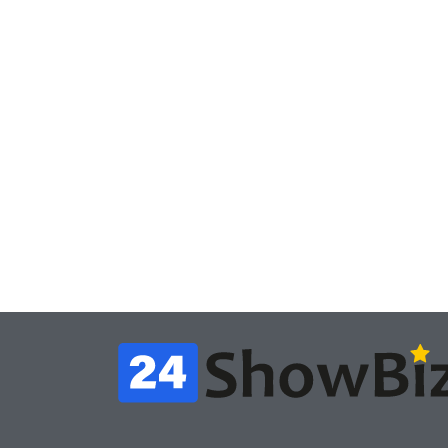
Игры
Игры
Геймеры отменяют
Нов
подписку PS Plus в знак
поп
протеста против
вид
цифрового будущего
её 
July 4, 2026
24sbadmin
24sba