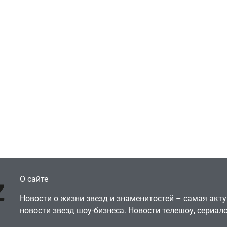
Игры
Голливуд скупает
ичок-геймер
оригинальные
росил помочь найти
сценарии – 44 сд
еокарту в его ПК –
за год против 11 
там просто нет
годами ранее
July 4, 2026
July 4, 2026
dmin
24sbadmin
О сайте
Новости о жизни звезд и знаменитостей – самая ак
новости звезд шоу-бизнеса. Новости телешоу, сериало