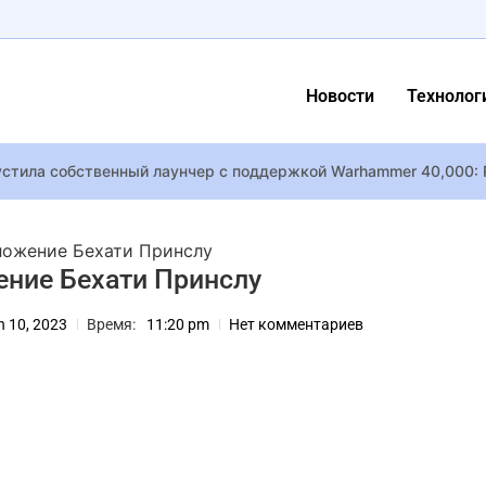
Новости
Технолог
устила собственный лаунчер с поддержкой Warhammer 40,000: 
 премии имени Георгия Гонгадзе 2023 года
 выступила для двух миллионов человек в Бразилии, которые “
ложение Бехати Принслу
т осенний лесной биом с серыми тополями и шерстяные лестниц
ение Бехати Принслу
 10, 2023
Время:
11:20 pm
Нет комментариев
енная Украина»-2026 получила киевлянка Анна Никонова
ала, как покаталась на лыжах с 15-летним сыном в Карпатах
сёт прогресс из демоверсии Nioh 3 в полную версию
дуэт DOROFEEVA с LEBIGA и трек о скандале Alyona Alyona с “I
лучше” – почему финал схватки Кратоса и Тора стал сильнейш