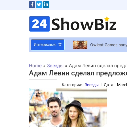
Owlcat Games зап
Интересное:
Объявлен лауреат
Шакира бесплатно
Home
»
Звезды
»
Адам Левин сделал пред
Minecraft получи
Адам Левин сделал предлож
Категория:
Звезды
Дата:
March
Титул «Мисс Всел
Тина Кароль показ
Team Ninja перене
Премьеры недели: 
“Мы должны стать 