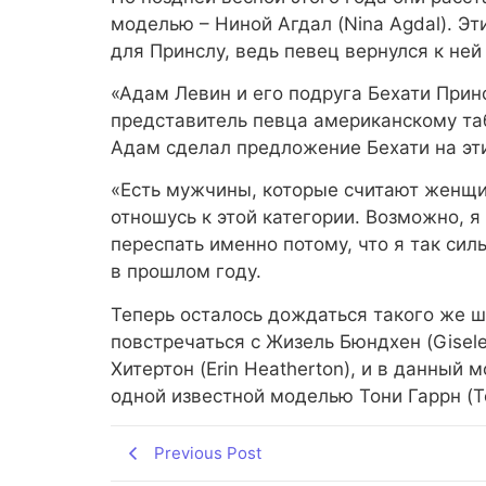
моделью – Ниной Агдал (Nina Agdal). Э
для Принслу, ведь певец вернулся к ней
«Адам Левин и его подруга Бехати Прин
представитель певца американскому та
Адам сделал предложение Бехати на эт
«Есть мужчины, которые считают женщ
отношусь к этой категории. Возможно, я
переспать именно потому, что я так сил
в прошлом году.
Теперь осталось дождаться такого же ш
повстречаться с Жизель Бюндхен (Gisele 
Хитертон (Erin Heatherton), и в данны
одной известной моделью Тони Гаррн (To
Previous Post