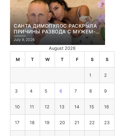
САНТА ДИМОПУЛОС РАСКРЫЛА
ПРИЧИНЫ РАЗВОДА С МУЖЕМ-
БИЗНЕСМЕНОМ
July 9, 2026
August 2026
M
T
W
T
F
S
S
1
2
3
4
5
6
7
8
9
10
11
12
13
14
15
16
17
18
19
20
21
22
23