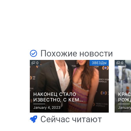
Похожие новости
0
ЗВЕЗДЫ
0
НАКОНЕЦ СТАЛО
КРАС
ИЗВЕСТНО, С КЕМ
РОЖ
ВСТРЕЧАЕТСЯ БРЭД ПИТТ
НА 
January 4, 2023
January
ДЖЕ
Сейчас читают