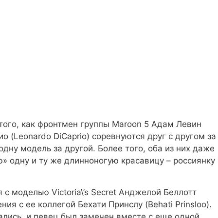
того, как фронтмен группы Maroon 5 Адам Левин
о (Leonardo DiCaprio) соревнуются друг с другом за
дну модель за другой. Более того, оба из них даже
» одну и ту же длинноногую красавицу – россиянку
 с моделью Victoria\’s Secret Анджелой Беллотт
ения с ее коллегой Бехати Принслу (Behati Prinsloo).
тались, и певец был замечен вместе с еще одной