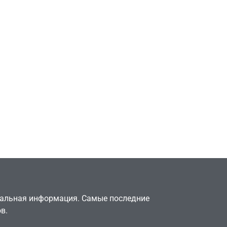
Игры
Милли Бобби Браун
ждёт GTA 6, чтобы
елки
играть как
двумя
законопослушный
горожанин
July 4, 2026
24sbadmin
туальная информация. Самые последние
в.