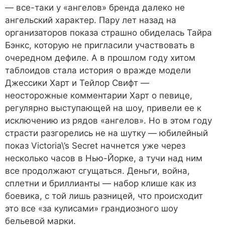
― все-таки у «ангелов» бренда далеко не
ангельский характер. Пару лет назад на
организаторов показа страшно обиделась Тайра
Бэнкс, которую не пригласили участвовать в
очередном дефиле. А в прошлом году хитом
таблоидов стала история о вражде модели
Джессики Харт и Тейлор Свифт ―
неосторожные комментарии Харт о певице,
регулярно выступающей на шоу, привели ее к
исключению из рядов «ангелов». Но в этом году
страсти разгорелись не на шутку ― юбилейный
показ Victoria\’s Secret начнется уже через
несколько часов в Нью-Йорке, а тучи над ним
все продолжают сгущаться. Деньги, война,
сплетни и бриллианты ― набор клише как из
боевика, с той лишь разницей, что происходит
это все «за кулисами» грандиозного шоу
бельевой марки.