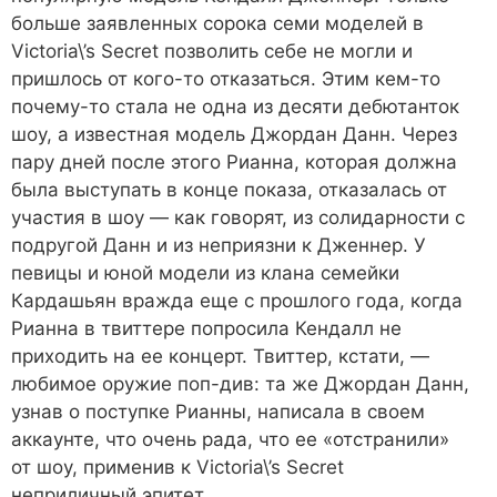
больше заявленных сорока семи моделей в
Victoria\’s Secret позволить себе не могли и
пришлось от кого-то отказаться. Этим кем-то
почему-то стала не одна из десяти дебютанток
шоу, а известная модель Джордан Данн. Через
пару дней после этого Рианна, которая должна
была выступать в конце показа, отказалась от
участия в шоу ― как говорят, из солидарности с
подругой Данн и из неприязни к Дженнер. У
певицы и юной модели из клана семейки
Кардашьян вражда еще с прошлого года, когда
Рианна в твиттере попросила Кендалл не
приходить на ее концерт. Твиттер, кстати, ―
любимое оружие поп-див: та же Джордан Данн,
узнав о поступке Рианны, написала в своем
аккаунте, что очень рада, что ее «отстранили»
от шоу, применив к Victoria\’s Secret
неприличный эпитет.