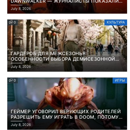
DAWNWALKER — ЖУРНАЛИСТЫ ПОКАЗАЛИ
НАЧАЛО НОВОЙ ИГРЫ ОТ ВЕТЕРАНОВ CD
July 8, 2026
PROJEKT RED
0
КУЛЬТУРА
ГАРДЕРОБ ДЛЯ МЕЖСЕЗОНЬЯ:
ОСОБЕННОСТИ ВЫБОРА ДЕМИСЕЗОННОЙ
ПАРКИ И ЭЛЕГАНТНОГО ЖЕНСКОГО ПЛАЩА
July 8, 2026
0
ИГРЫ
ГЕЙМЕР УГОВОРИЛ ВЕРУЮЩИХ РОДИТЕЛЕЙ
РАЗРЕШИТЬ ЕМУ ИГРАТЬ В DOOM, ПОТОМУ
ЧТО ЭТО ХРИСТИАНСКАЯ ИГРА ПРО
July 8, 2026
УБИЙСТВО ДЕМОНОВ