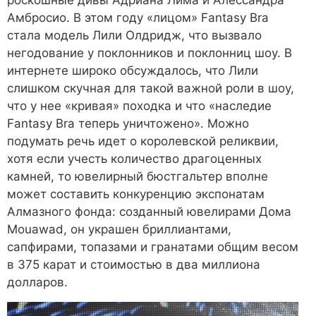
роскошные дивы Адриана Лима и Алессандра
Амбросио. В этом году «лицом» Fantasy Bra
стала модель Лили Олдридж, что вызвало
негодование у поклонников и поклонниц шоу. В
интернете широко обсуждалось, что Лили
слишком скучная для такой важной роли в шоу,
что у нее «кривая» походка и что «наследие
Fantasy Bra теперь уничтожено». Можно
подумать речь идет о королевской реликвии,
хотя если учесть количество драгоценных
камней, то ювелирный бюстгальтер вполне
может составить конкуренцию экспонатам
Алмазного фонда: созданный ювелирами Дома
Mouawad, он украшен бриллиантами,
сапфирами, топазами и гранатами общим весом
в 375 карат и стоимостью в два миллиона
долларов.