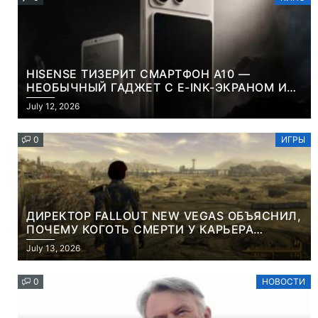
HISENSE ТИЗЕРИТ СМАРТФОН A10 —
НЕОБЫЧНЫЙ ГАДЖЕТ С E-INK-ЭКРАНОМ И
СЪЕМНОЙ LCD-ПАНЕЛЬЮ ДЛЯ ЦВЕТНОГО
July 12, 2026
КОНТЕНТА И СОЦСЕТЕЙ
0
ИГРЫ
ДИРЕКТОР FALLOUT NEW VEGAS ОБЪЯСНИЛ,
ПОЧЕМУ КОГОТЬ СМЕРТИ У КАРЬЕРА
НАМЕРЕННО СНОСИТ ВАМ ГОЛОВУ
July 13, 2026
0
НОВОСТИ