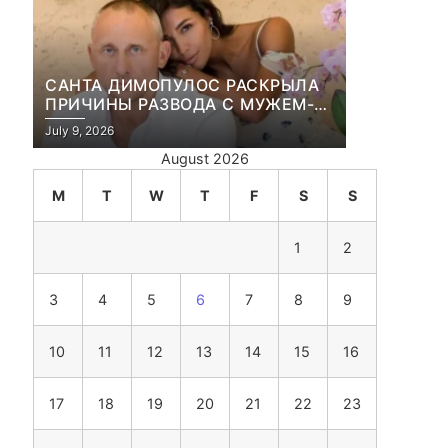
САНТА ДИМОПУЛОС РАСКРЫЛА
ПРИЧИНЫ РАЗВОДА С МУЖЕМ-
БИЗНЕСМЕНОМ
July 9, 2026
August 2026
M
T
W
T
F
S
S
1
2
3
4
5
6
7
8
9
10
11
12
13
14
15
16
17
18
19
20
21
22
23