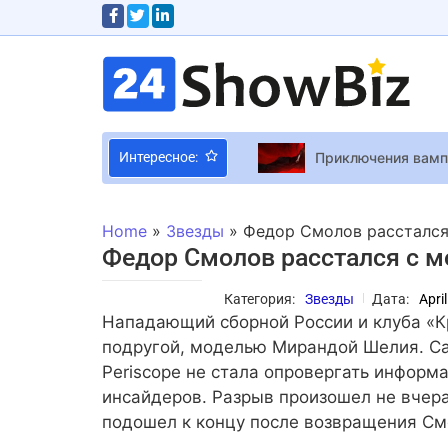
Интересное:
iPhone Ultra: App
Game Over или не 
Home
»
Звезды
»
Федор Смолов рассталс
Победительница “
Федор Смолов расстался с 
Ефросинина и Сол
Категория:
Звезды
Дата:
Apri
Cosplay Лучший ко
Нападающий сборной России и клуба «К
“Пиар на горе сем
подругой, моделью Мирандой Шелия. Са
Periscope не стала опровергать информ
инсайдеров. Разрыв произошел не вчера
Видео дня – Мадон
подошел к концу после возвращения См
16-летний сын То