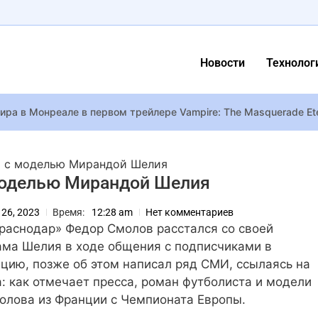
Новости
Технолог
le наконец-то «сгибается» под давлением рынка
совсем? Рецензия на мультфильм “Братья Супер Марио в кино”
я с моделью Мирандой Шелия
Евровидения-2026” выступит на одной сцене с Лорак, Михайло
моделью Мирандой Шелия
овий за донат покажут полную версию спора во время интервь
l 26, 2023
Время:
12:28 am
Нет комментариев
сплей с Comic Con в Лос Анджелесе: Афро-Тор, Джаггернаут и 
раснодар» Федор Смолов расстался со своей
ьи”, – композитор Борута пристыдил артистов, не пришедших н
ма Шелия в ходе общения с подписчиками в
ацию, позже об этом написал ряд СМИ, ссылаясь на
: как отмечает пресса, роман футболиста и модели
на в шляпе украинского бренда спела «I Will Survive» из Кайли 
олова из Франции с Чемпионата Европы.
ма Брэди Бенджамин садится за руль, когда они обмениваются