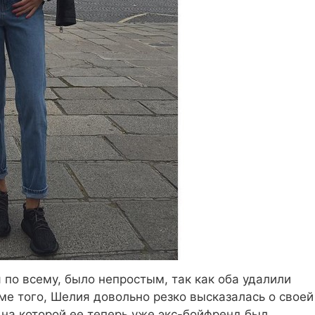
по всему, было непростым, так как оба удалили
оме того, Шелия довольно резко высказалась о своей
на которой ее теперь уже экс-бойфренд был