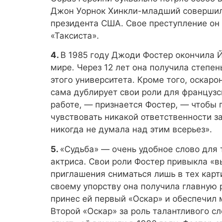
Джон Уорнок Хинкли-младший совершил 
президента США. Свое преступление он 
«Таксиста».
4.
В 1985 году Джоди Фостер окончила Й
мире. Через 12 лет она получила степе
этого университета. Кроме того, оскаро
сама дублирует свои роли для французс
работе, — признается Фостер, — чтобы п
чувствовать никакой ответственности за 
никогда не думала над этим всерьез».
5.
«Судьба» — очень удобное слово для 
актриса. Свои роли Фостер привыкла «в
приглашения сниматься лишь в тех карти
своему упорству она получила главную 
принес ей первый «Оскар» и обеспечил 
Второй «Оскар» за роль талантливого 