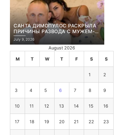
САНТА ДИМОПУЛОС РАСКРЫЛА
ПРИЧИНЫ РАЗВОДА С МУЖЕМ-
БИЗНЕСМЕНОМ
July 9, 2026
August 2026
M
T
W
T
F
S
S
1
2
3
4
5
6
7
8
9
10
11
12
13
14
15
16
17
18
19
20
21
22
23