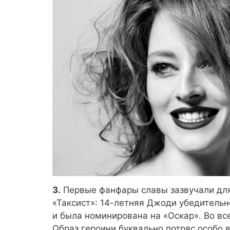
3.
Первые фанфары славы зазвучали для 
«Таксист»: 14-летняя Джоди убедительн
и была номинирована на «Оскар». Во вс
Образ героини буквально потряс особо в