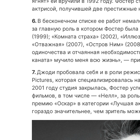
ягнят» ей вручили в 1992 году. Фостер 
актрисой, получившей две престижные н
6.
В бесконечном списке ее работ немало
за главную роль в котором Фостер была
(1999); «Комната страха» (2002), «Иллю
«Отважная» (2007), «Остров Ним» (2008
одиночества и отчаянная необходимост
каната» мучило меня всю жизнь», — при
7.
Джоди пробовала себя и в роли режис
Pictures, которая специализировалась н
2001 году студия закрылась, Фостер ус
фильмов, в том числе — «Нелл», за рол
премию «Оскар» в категории «Лучшая ак
гораздо значительнее, чем зритель мож