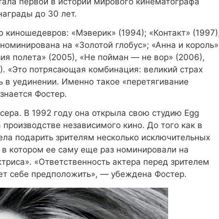
стала первой в истории мирового кинематографа
аграды до 30 лет.
 киношедевров: «Мэверик» (1994); «Контакт» (1997)
 номинирована на «Золотой глобус»; «Анна и король»
зия полета» (2005), «Не пойман — не вор» (2006),
). «Это потрясающая комбинация: великий страх
ь в уединении. Именно такое «перетягивание
знается Фостер.
сера. В 1992 году она открыла свою студию Egg
а производстве независимого кино. До того как в
пела подарить зрителям несколько исключительных
ь в котором ее саму еще раз номинировали на
триса». «Ответственность актера перед зрителем
ет себе предположить», — убеждена Фостер.