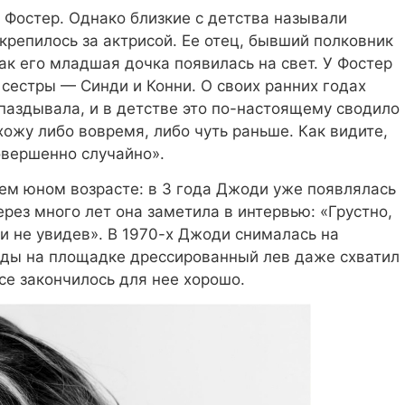
Фостер. Однако близкие с детства называли
крепилось за актрисой. Ее отец, бывший полковник
ак его младшая дочка появилась на свет. У Фостер
 сестры — Синди и Конни. О своих ранних годах
паздывала, и в детстве это по-настоящему сводило
ихожу либо вовремя, либо чуть раньше. Как видите,
овершенно случайно».
сем юном возрасте: в 3 года Джоди уже появлялась
рез много лет она заметила в интервью: «Грустно,
 и не увидев». В 1970-х Джоди снималась на
жды на площадке дрессированный лев даже схватил
все закончилось для нее хорошо.