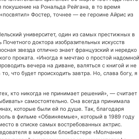
покушение на Рональда Рейгана, в то время
«посвятил» Фостер, точнее — ее героине Айрис из
ельский университет, один из самых престижных в
нь Почетного доктора изобразительных искусств
носная звезда отлично знает французский и нередко
кого проката. «Иногда я мечтаю о простой надомно
роводить вечера на диване, валяться с книгой и не
то, что будет происходить завтра. Но, слава богу, я
тех, кто никогда не принимает решений», — считает
ыбивать» самостоятельно. Она всегда принимала
нах, которые были ей по душе. Так, благодаря
роль в фильме «Обвиняемые», который в 1989 году
место в списке самых востребованных актрис.
следователя в мировом блокбастере «Молчание