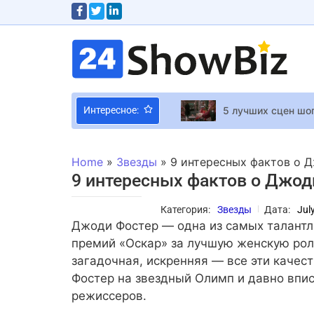
5 лучших сцен шоп
Интересное:
“Бумбокс”, Кажанна
«Секс в большом 
Home
»
Звезды
»
9 интересных фактов о 
Грустная Тина Кар
9 интересных фактов о Джод
Красота по-италь
Категория:
Звезды
Дата:
Jul
Леонардо Ди Капр
Джоди Фостер — одна из самых талантл
В Сети опубликовали трей
премий «Оскар» за лучшую женскую рол
загадочная, искренняя — все эти качес
Фостер на звездный Олимп и давно впис
15-летний моддер 
режиссеров.
Сумская на архивн