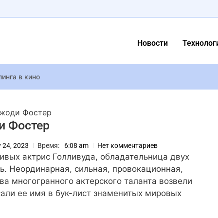
Новости
Технолог
инга в кино
, Monatik: кого можно будет услышать на Atlas Festival 17-19 и
городе-3»: продолжению быть?
Джоди Фостер
оль испугала фанов признанием: “Я его боюсь”
и Фостер
янски: самые прекрасные итальянки в истории
y 24, 2023
Время:
6:08 am
Нет комментариев
ио впервые за три года взял свою девушку на кинопремию “Ос
ивых актрис Голливуда, обладательница двух
лер триллера “Бостонский душитель” с Кирой Найтли
ь. Неординарная, сильная, провокационная,
тва многогранного актерского таланта возвели
али ее имя в бук-лист знаменитых мировых
умудрился запустить кроссплей между Minecraft и Hytale
ом фото показала, как выглядела с мужем 35 лет назад