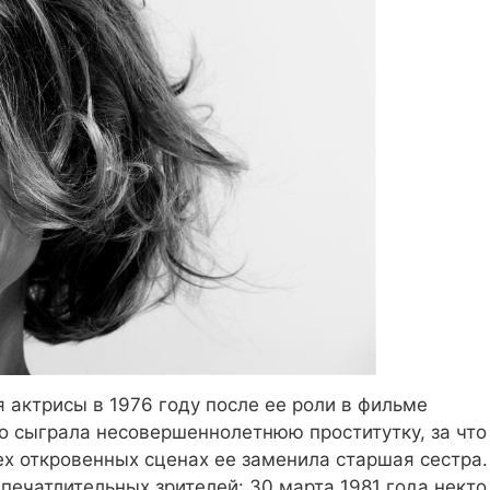
актрисы в 1976 году после ее роли в фильме
о сыграла несовершеннолетнюю проститутку, за что
ех откровенных сценах ее заменила старшая сестра.
печатлительных зрителей: 30 марта 1981 года некто