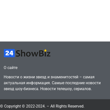
сценарии – 44
6, чтобы играть
сделки за год
как
против 11 двумя
законопослушный
годами ранее
горожанин
July 4, 2026
July 4, 2026
24sbadmin
24sbadmin
О сайте
Новости о жизни звезд и знаменитостей – самая
актуальная информация. Самые последние новости
звезд шоу-бизнеса. Новости телешоу, сериалов.
© Copyright © 2022-2024. – All Rights Reserved.