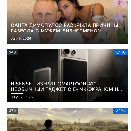
САНТА ДИМОПУЛОС РАСКРЫЛА ПРИЧИНЫ
РАЗВОДА С МУЖЕМ-БИЗНЕСМЕНОМ
July 9, 2026
0
КИНО
HISENSE ТИЗЕРИТ СМАРТФОН A10 —
НЕОБЫЧНЫЙ ГАДЖЕТ С E-INK-ЭКРАНОМ И
СЪЕМНОЙ LCD-ПАНЕЛЬЮ ДЛЯ ЦВЕТНОГО
July 12, 2026
КОНТЕНТА И СОЦСЕТЕЙ
0
ИГРЫ