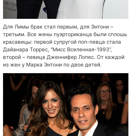
Для Лимы брак стал первым, для Энтони –
третьим. Все жены пуэрториканца были сплошь
красавицы: первой супругой поп-певца стала
Дайанара Торрес, “Мисс Вселенная-1993”,
второй – певица Дженнифер Лопес. От каждой
из жен у Марка Энтони по двое детей.