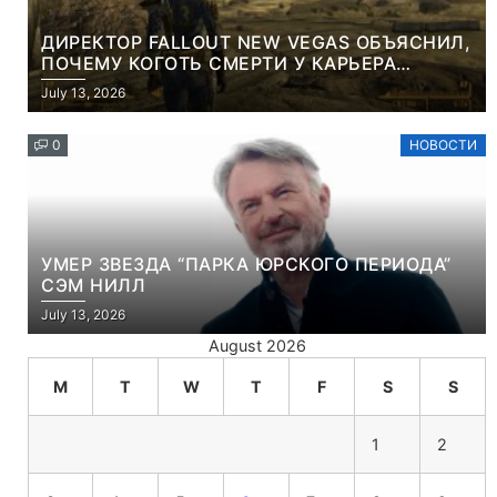
ДИРЕКТОР FALLOUT NEW VEGAS ОБЪЯСНИЛ,
ПОЧЕМУ КОГОТЬ СМЕРТИ У КАРЬЕРА
НАМЕРЕННО СНОСИТ ВАМ ГОЛОВУ
July 13, 2026
0
НОВОСТИ
УМЕР ЗВЕЗДА “ПАРКА ЮРСКОГО ПЕРИОДА”
СЭМ НИЛЛ
July 13, 2026
August 2026
M
T
W
T
F
S
S
1
2