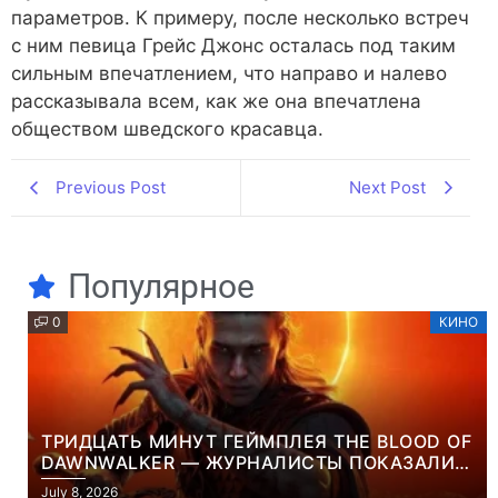
параметров. К примеру, после несколько встреч
с ним певица Грейс Джонс осталась под таким
сильным впечатлением, что направо и налево
рассказывала всем, как же она впечатлена
обществом шведского красавца.
Previous Post
Next Post
Популярное
0
КИНО
ТРИДЦАТЬ МИНУТ ГЕЙМПЛЕЯ THE BLOOD OF
DAWNWALKER — ЖУРНАЛИСТЫ ПОКАЗАЛИ
НАЧАЛО НОВОЙ ИГРЫ ОТ ВЕТЕРАНОВ CD
July 8, 2026