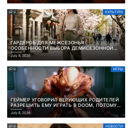
PROJEKT RED
0
КУЛЬТУРА
ГАРДЕРОБ ДЛЯ МЕЖСЕЗОНЬЯ:
ОСОБЕННОСТИ ВЫБОРА ДЕМИСЕЗОННОЙ
ПАРКИ И ЭЛЕГАНТНОГО ЖЕНСКОГО ПЛАЩА
July 8, 2026
0
ИГРЫ
ГЕЙМЕР УГОВОРИЛ ВЕРУЮЩИХ РОДИТЕЛЕЙ
РАЗРЕШИТЬ ЕМУ ИГРАТЬ В DOOM, ПОТОМУ
ЧТО ЭТО ХРИСТИАНСКАЯ ИГРА ПРО
July 8, 2026
УБИЙСТВО ДЕМОНОВ
0
НОВОСТИ