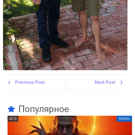
Previous Post
Next Post
Популярное
0
КИНО