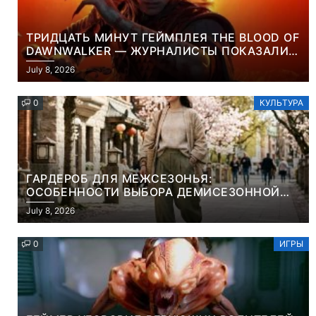
ТРИДЦАТЬ МИНУТ ГЕЙМПЛЕЯ THE BLOOD OF
DAWNWALKER — ЖУРНАЛИСТЫ ПОКАЗАЛИ
НАЧАЛО НОВОЙ ИГРЫ ОТ ВЕТЕРАНОВ CD
July 8, 2026
PROJEKT RED
0
КУЛЬТУРА
ГАРДЕРОБ ДЛЯ МЕЖСЕЗОНЬЯ:
ОСОБЕННОСТИ ВЫБОРА ДЕМИСЕЗОННОЙ
ПАРКИ И ЭЛЕГАНТНОГО ЖЕНСКОГО ПЛАЩА
July 8, 2026
0
ИГРЫ