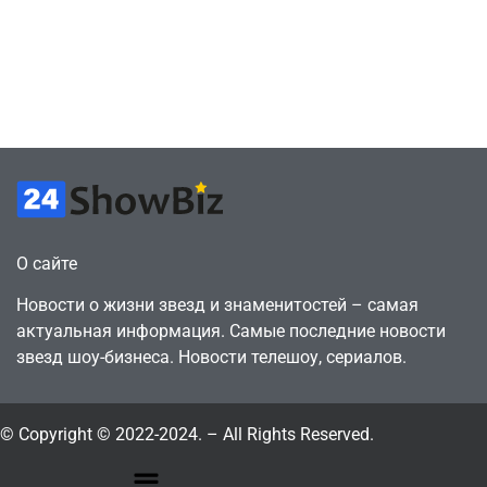
сделки за год
как
против 11 двумя
законопослушный
годами ранее
горожанин
July 4, 2026
July 4, 2026
24sbadmin
24sbadmin
О сайте
Новости о жизни звезд и знаменитостей – самая
актуальная информация. Самые последние новости
звезд шоу-бизнеса. Новости телешоу, сериалов.
© Copyright © 2022-2024. – All Rights Reserved.