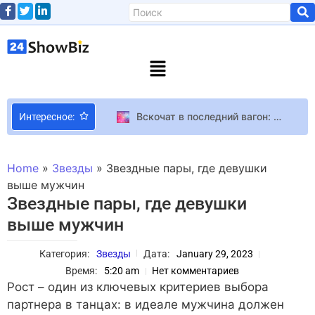
Вскочат в последний вагон: три знака Зодиака, которым повезет до конца 2023 года
Интересное:
Обновление 2.6 для Zenless Zone Zero с двумя новыми персонажами выйдет 6 февраля
Дикий Ангел: Наталья Орейро вернулась к мужу после измены
Home
»
Звезды
»
Звездные пары, где девушки
Вышел трейлер предстоящего документального фильма от Netflix “Sly” о жизни и карьере Сильвестра Сталлоне
выше мужчин
Звездные пары, где девушки
Певица MamaRika не может вылететь из ОАЭ: Здесь постоянные обстрелы, и почти нет укрытий
выше мужчин
Cities: Skylines 2
Не спиртное и другая “запрещенка”: Настя Каменских призналась, как снимает стресс
Категория:
Звезды
Дата:
January 29, 2023
Офис в облаках: Boeing показала «телефонные будки» для работы в самолетах
Время:
5:20 am
Нет комментариев
В ETNODIM извинились за выпуск вышиванки, посвященной польской армии, которая воевала против УПА
Рост – один из ключевых критериев выбора
партнера в танцах: в идеале мужчина должен
Netflix опубликовал трейлер спин-оффа “Бриджертонов” о королеве Шарлотте