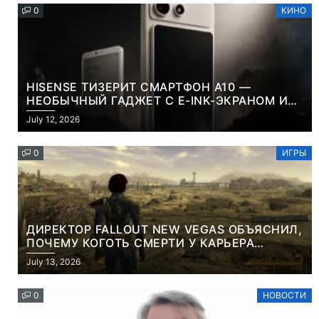
0
КИНО
HISENSE ТИЗЕРИТ СМАРТФОН A10 —
НЕОБЫЧНЫЙ ГАДЖЕТ С E-INK-ЭКРАНОМ И
СЪЕМНОЙ LCD-ПАНЕЛЬЮ ДЛЯ ЦВЕТНОГО
July 12, 2026
КОНТЕНТА И СОЦСЕТЕЙ
0
ИГРЫ
ДИРЕКТОР FALLOUT NEW VEGAS ОБЪЯСНИЛ,
ПОЧЕМУ КОГОТЬ СМЕРТИ У КАРЬЕРА
НАМЕРЕННО СНОСИТ ВАМ ГОЛОВУ
July 13, 2026
0
НОВОСТИ