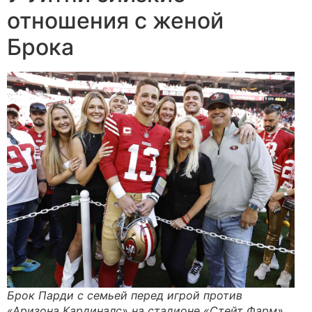
отношения с женой
Брока
Брок Парди с семьей перед игрой против
«Аризона Кардиналс» на стадионе «Стейт Фарм»