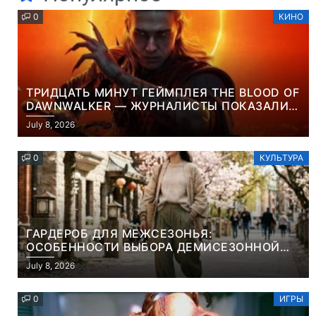
0
КИНО
ТРИДЦАТЬ МИНУТ ГЕЙМПЛЕЯ THE BLOOD OF
DAWNWALKER — ЖУРНАЛИСТЫ ПОКАЗАЛИ
НАЧАЛО НОВОЙ ИГРЫ ОТ ВЕТЕРАНОВ CD
July 8, 2026
PROJEKT RED
0
КУЛЬТУРА
ГАРДЕРОБ ДЛЯ МЕЖСЕЗОНЬЯ:
ОСОБЕННОСТИ ВЫБОРА ДЕМИСЕЗОННОЙ
ПАРКИ И ЭЛЕГАНТНОГО ЖЕНСКОГО ПЛАЩА
July 8, 2026
0
ИГРЫ