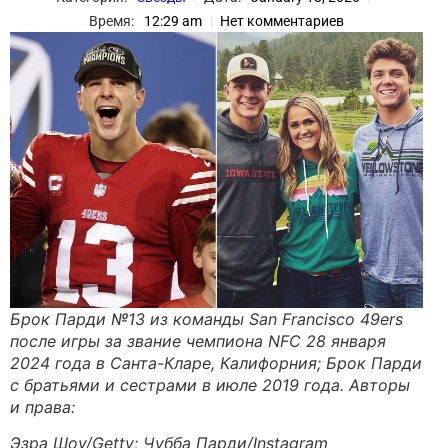
Время:
12:29 am
Нет комментариев
Брок Парди №13 из команды San Francisco 49ers
после игры за звание чемпиона NFC 28 января
2024 года в Санта-Кларе, Калифорния; Брок Парди
с братьями и сестрами в июле 2019 года. Авторы
и права:
Эзра Шоу/Getty; Чубба Парди/Instagram