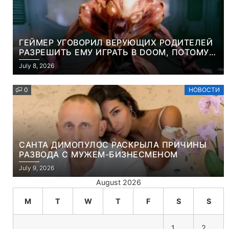
ГЕЙМЕР УГОВОРИЛ ВЕРУЮЩИХ РОДИТЕЛЕЙ
РАЗРЕШИТЬ ЕМУ ИГРАТЬ В DOOM, ПОТОМУ
ЧТО ЭТО ХРИСТИАНСКАЯ ИГРА ПРО
July 8, 2026
УБИЙСТВО ДЕМОНОВ
0
НОВОСТИ
САНТА ДИМОПУЛОС РАСКРЫЛА ПРИЧИНЫ
РАЗВОДА С МУЖЕМ-БИЗНЕСМЕНОМ
July 9, 2026
August 2026
M
T
W
T
F
S
S
1
2