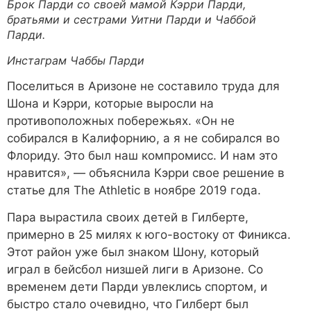
Брок Парди со своей мамой Кэрри Парди,
братьями и сестрами Уитни Парди и Чаббой
Парди.
Инстаграм Чаббы Парди
Поселиться в Аризоне не составило труда для
Шона и Кэрри, которые выросли на
противоположных побережьях. «Он не
собирался в Калифорнию, а я не собирался во
Флориду. Это был наш компромисс. И нам это
нравится», — объяснила Кэрри свое решение в
статье для The Athletic в ноябре 2019 года.
Пара вырастила своих детей в Гилберте,
примерно в 25 милях к юго-востоку от Финикса.
Этот район уже был знаком Шону, который
играл в бейсбол низшей лиги в Аризоне. Со
временем дети Парди увлеклись спортом, и
быстро стало очевидно, что Гилберт был