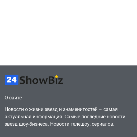
скупает
July 4, 2026
Милли Бобби
July 4, 2026
24sbadmin
24sbadmin
оригинальные
Браун ждёт GTA
сценарии – 44
6, чтобы играть
сделки за год
как
против 11 двумя
законопослушный
годами ранее
горожанин
July 4, 2026
July 4, 2026
24sbadmin
24sbadmin
О сайте
Новости о жизни звезд и знаменитостей – самая
актуальная информация. Самые последние новости
звезд шоу-бизнеса. Новости телешоу, сериалов.