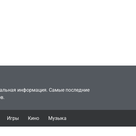
Игры
Милли Бобби Браун
ждёт GTA 6, чтобы
елки
играть как
двумя
законопослушный
горожанин
July 4, 2026
24sbadmin
туальная информация. Самые последние
в.
Игры
Кино
Музыка