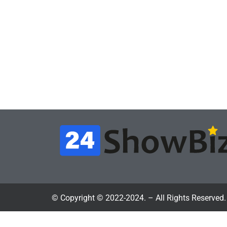
Игры
Игры
Геймеры отменяют
Нов
подписку PS Plus в знак
поп
протеста против
вид
цифрового будущего
её 
July 4, 2026
24sbadmin
24sba
© Copyright © 2022-2024. – All Rights Reserved.