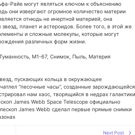
ьфа-Райе могут являться ключом к объяснению
едь они извергают огромное количество материи
является отнюдь не инертной материей, она
везд, планет и астероидов. Более того, в этой же
элементы и сложные молекулы, которые могут
рождения различных форм жизни.
 Туманность, M1-67, Снимок, Пыль, Материя
звезд, пускающих кольца в окружающее
чатлел “песочные часы”, созданные зарождающейся
трировал нам хаос, творящийся в недрах галактик
ескоп James Webb Space Telescope официально
елескоп James Webb сделал первые прямые снимки
азонах
Next Post