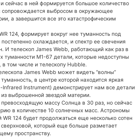
 и сейчас в ней формируется большое количество
сс сопровождается выбросом в окружающее
ии, а завершится все это катастрофическим
 WR 124, формирует вокруг нее туманность под
 постепенно охлаждается, и спектр ее свечения
. И телескоп James Webb, работающий как раз в
ах туманности M1-67 детали, которые недоступны
в том числе и телескопу Hubble.
телескопа James Webb может видеть “волны”
туманность, в центре которой находится яркая
-Infrared Instrument) демонстрирует нам все детали
 из выброшенной звездой материи.
 превосходящую массу Солнца в 30 раз, но сейчас
ерию в количестве 10 солнечных масс. Астрономы
й WR 124 будет продолжаться еще несколько сотен
в сверхновой, который еще больше разметает
щему пространству.