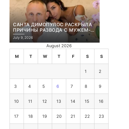
САНТА ДИМОПУЛОС РАСКРЫЛА
ПРИЧИНЫ РАЗВОДА С МУЖЕМ-
БИЗНЕСМЕНОМ
July 9, 2026
August 2026
M
T
W
T
F
S
S
1
2
3
4
5
6
7
8
9
10
11
12
13
14
15
16
17
18
19
20
21
22
23