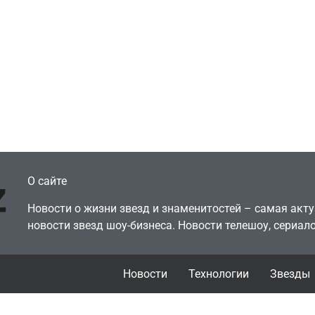
Игры
Голливуд скупает
ичок-геймер
оригинальные
росил помочь найти
сценарии – 44 сд
еокарту в его ПК –
за год против 11 
там просто нет
годами ранее
July 4, 2026
July 4, 2026
dmin
24sbadmin
О сайте
Новости о жизни звезд и знаменитостей – самая ак
новости звезд шоу-бизнеса. Новости телешоу, сериало
Новости
Технологии
Звезды