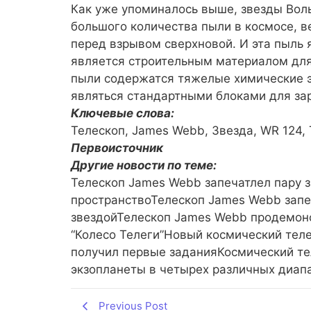
Как уже упоминалось выше, звезды Вол
большого количества пыли в космосе, в
перед взрывом сверхновой. И эта пыль 
является строительным материалом для з
пыли содержатся тяжелые химические 
являться стандартными блоками для за
Ключевые слова:
Телескоп, James Webb, Звезда, WR 124,
Первоисточник
Другие новости по теме:
Телескоп James Webb запечатлел пару 
пространствоТелескоп James Webb запе
звездойТелескоп James Webb продемонс
“Колесо Телеги”Новый космический тел
получил первые заданияКосмический т
экзопланеты в четырех различных диап
Previous Post