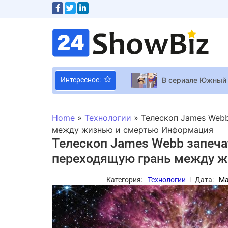
В сериале Южный 
Интересное:
Певица Alyona Aly
Машины-монстры: 
Home
»
Технологии
»
Телескоп James Webb
20 фактов о Джас
между жизнью и смертью Информация
Телескоп James Webb запечат
переходящую грань между 
Делегацию Израил
Мел Гибсон расст
Категория:
Технологии
Дата:
Ma
Игроки Crimson De
“Я и Феликс”: воз
Новогодние песни 