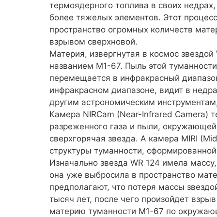
термоядерного топлива в своих недрах,
более тяжелых элементов. Этот проце
пространство огромных количеств матер
взрывом сверхновой.
Материя, извергнутая в космос звездой
названием M1-67. Пыль этой туманности
перемещается в инфракрасный диапазон
инфракрасном диапазоне, видит в недр
другим астрономическим инструментам, 
Камера NIRCam (Near-Infrared Camera) 
разреженного газа и пыли, окружающей 
сверхгорячая звезда. А камера MIRI (Mid
структуры туманности, сформированной
Изначально звезда WR 124 имела массу,
она уже выбросила в пространство мат
предполагают, что потеря массы звездо
тысяч лет, после чего произойдет взры
материю туманности M1-67 по окружаю