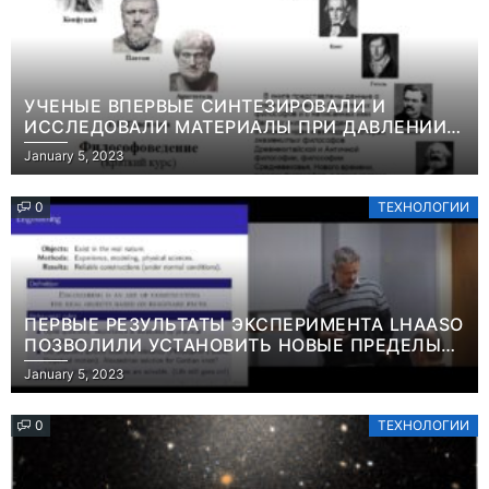
УЧЕНЫЕ ВПЕРВЫЕ СИНТЕЗИРОВАЛИ И
ИССЛЕДОВАЛИ МАТЕРИАЛЫ ПРИ ДАВЛЕНИИ
СВЫШЕ ТЕРАПАСКАЛЯИНФОРМАЦИЯ
January 5, 2023
0
ТЕХНОЛОГИИ
ПЕРВЫЕ РЕЗУЛЬТАТЫ ЭКСПЕРИМЕНТА LHAASO
ПОЗВОЛИЛИ УСТАНОВИТЬ НОВЫЕ ПРЕДЕЛЫ
ВРЕМЕНИ ЖИЗНИ ТЯЖЕЛЫХ ЧАСТИЦ ТЕМНОЙ
January 5, 2023
МАТЕРИИ ИНФОРМАЦИЯ
0
ТЕХНОЛОГИИ