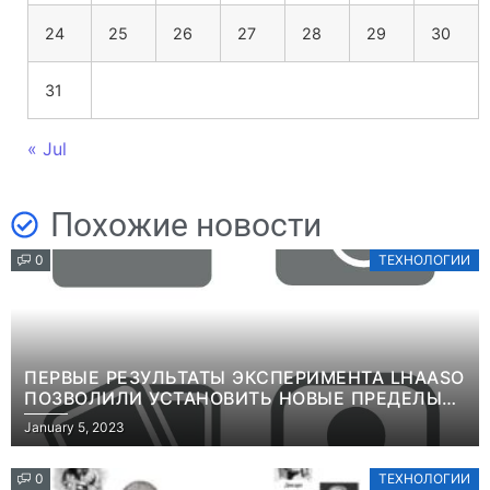
24
25
26
27
28
29
30
31
« Jul
Похожие новости
0
ТЕХНОЛОГИИ
ПЕРВЫЕ РЕЗУЛЬТАТЫ ЭКСПЕРИМЕНТА LHAASO
ПОЗВОЛИЛИ УСТАНОВИТЬ НОВЫЕ ПРЕДЕЛЫ
ВРЕМЕНИ ЖИЗНИ ТЯЖЕЛЫХ ЧАСТИЦ ТЕМНОЙ
January 5, 2023
МАТЕРИИИНФОРМАЦИЯ
0
ТЕХНОЛОГИИ