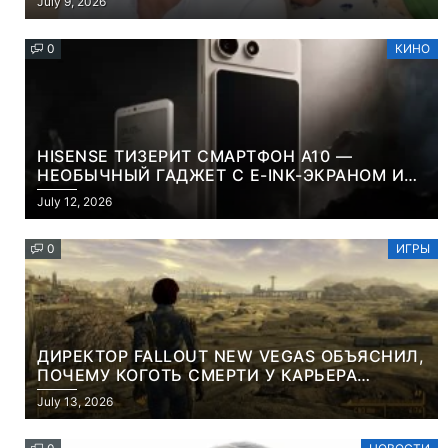
July 9, 2026
0
КИНО
HISENSE ТИЗЕРИТ СМАРТФОН A10 —
НЕОБЫЧНЫЙ ГАДЖЕТ С E-INK-ЭКРАНОМ И
СЪЕМНОЙ LCD-ПАНЕЛЬЮ ДЛЯ ЦВЕТНОГО
July 12, 2026
КОНТЕНТА И СОЦСЕТЕЙ
0
ИГРЫ
ДИРЕКТОР FALLOUT NEW VEGAS ОБЪЯСНИЛ,
ПОЧЕМУ КОГОТЬ СМЕРТИ У КАРЬЕРА
НАМЕРЕННО СНОСИТ ВАМ ГОЛОВУ
July 13, 2026