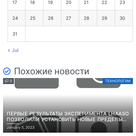
17
18
19
20
21
22
23
24
25
26
27
28
29
30
31
« Jul
Похожие новости
0
ТЕХНОЛОГИИ
ПЕРВЫЕ РЕЗУЛЬТАТЫ ЭКСПЕРИМЕНТА LHAASO
ПОЗВОЛИЛИ УСТАНОВИТЬ НОВЫЕ ПРЕДЕЛЫ
ВРЕМЕНИ ЖИЗНИ ТЯЖЕЛЫХ ЧАСТИЦ ТЕМНОЙ
January 5, 2023
МАТЕРИИИНФОРМАЦИЯ