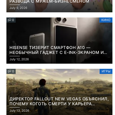
РАЗВОДА С МУЖЕМ-БИЗНЕСМЕНОМ
July 9, 2026
0
КИНО
HISENSE ТИЗЕРИТ СМАРТФОН A10 —
НЕОБЫЧНЫЙ ГАДЖЕТ С E-INK-ЭКРАНОМ И
СЪЕМНОЙ LCD-ПАНЕЛЬЮ ДЛЯ ЦВЕТНОГО
July 12, 2026
КОНТЕНТА И СОЦСЕТЕЙ
0
ИГРЫ
ДИРЕКТОР FALLOUT NEW VEGAS ОБЪЯСНИЛ,
ПОЧЕМУ КОГОТЬ СМЕРТИ У КАРЬЕРА
НАМЕРЕННО СНОСИТ ВАМ ГОЛОВУ
July 13, 2026