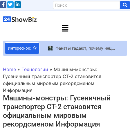
Фанаты гадают, почему инцидент во Вренвуде в Resident Evil Requiem не стал вторым Раккун-сити
Интересное:
Мир, захваченный растениями, и зрелищные сражения в новом трейлере экшена Beast of Reincarnation
Разработчики Final Fantasy 7 Revelation вырезали Деревню Костей из ремейка
Home
»
Технологии
»
Машины-монстры:
Сюжет второго сезона “What If…?” внес изменения в сюжет “Captain America: The Winter Soldier”
Гусеничный транспортер CT-2 становится
официальным мировым рекордсменом
Grisana объявила о возвращении на сцену после скандала с отцом-коррупционером
Информация
Ninja отказался стримить ARC Raiders из-за читеров и снова назвал игру “буквально неиграбельной”
Машины-монстры: Гусеничный
Сын дирижера Вадима Яценко был на кастинге “Петрик Пяточкин в кино”
транспортер CT-2 становится
Назревает новый скандал!: Сумская бурно отреагировала высказывания Фарион в интервью Эммы Антонюк
официальным мировым
Marvel запрещала Джаггернауту прыгать в играх Capcom
рекордсменом Информация
Новую песню Тины Кароль в соавторстве с Дайан Уоррен подали на Грэмми