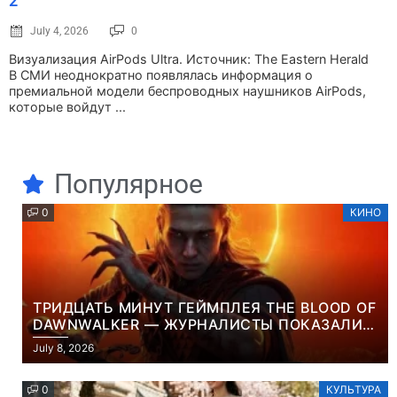
2
July 4, 2026
0
Визуализация AirPods Ultra. Источник: The Eastern Herald
В СМИ неоднократно появлялась информация о
премиальной модели беспроводных наушников AirPods,
которые войдут ...
Популярное
0
КИНО
ТРИДЦАТЬ МИНУТ ГЕЙМПЛЕЯ THE BLOOD OF
DAWNWALKER — ЖУРНАЛИСТЫ ПОКАЗАЛИ
НАЧАЛО НОВОЙ ИГРЫ ОТ ВЕТЕРАНОВ CD
July 8, 2026
PROJEKT RED
0
КУЛЬТУРА