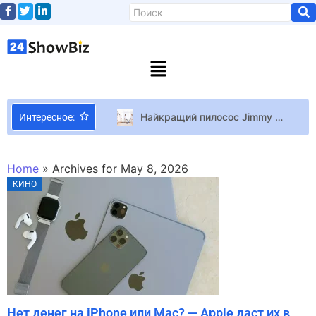
Найкращий пилосос Jimmy з вологим прибиранням в 2023 році
Интересное:
Вышел тизер документалки об украинских деятелях культуры
Делим все обязанности в отношении сына поровну: Ivan Navi о своём отцовстве и семье
Home
»
Archives for May 8, 2026
Актер Генри Кавилл впервые вышел на красную дорожку со своей любимой девушкой
КИНО
Шварценеггер продал за 270 тысяч евро часы, из-за которых его задержали в Мюнхене
Claude воссоздал Minecraft за 10 долларов с первой попытки
Sons of the Forest Отличный сурвайвал, превосходящий первую часть во всем — превью Sons of the Forest
Лучшие образы Иман для Elle
Глубоко беременная Саша Бо пожаловалась на “каменный живот”: что происходит
Куда девался многодетный папа Андрей Доманский – звездный ведущий тихонько ждет конца
Нет денег на iPhone или Mac? — Apple даст их в