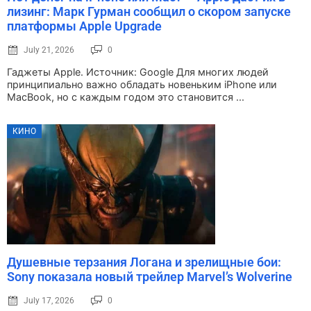
лизинг: Марк Гурман сообщил о скором запуске
платформы Apple Upgrade
July 21, 2026
0
Гаджеты Apple. Источник: Google Для многих людей
принципиально важно обладать новеньким iPhone или
MacBook, но с каждым годом это становится ...
КИНО
Душевные терзания Логана и зрелищные бои:
Sony показала новый трейлер Marvel’s Wolverine
July 17, 2026
0