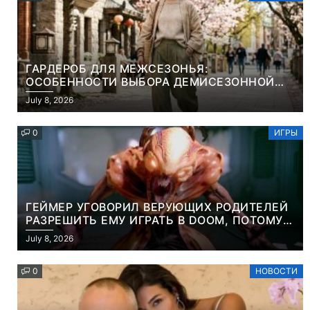
ГАРДЕРОБ ДЛЯ МЕЖСЕЗОНЬЯ:
ОСОБЕННОСТИ ВЫБОРА ДЕМИСЕЗОННОЙ
ПАРКИ И ЭЛЕГАНТНОГО ЖЕНСКОГО ПЛАЩА
July 8, 2026
0
ИГРЫ
ГЕЙМЕР УГОВОРИЛ ВЕРУЮЩИХ РОДИТЕЛЕЙ
РАЗРЕШИТЬ ЕМУ ИГРАТЬ В DOOM, ПОТОМУ
ЧТО ЭТО ХРИСТИАНСКАЯ ИГРА ПРО
July 8, 2026
УБИЙСТВО ДЕМОНОВ
0
НОВОСТИ