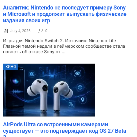
Аналитик: Nintendo не последует примеру Sony
и Microsoft и продолжит выпускать физические
издания своих игр
July 4, 2026
0
Игры для Nintendo Switch 2. Источник: Nintendo Life
Главной темой недели в геймерском сообществе стала
новость об отказе Sony от ...
КИНО
AirPods Ultra со встроенными камерами
существует — это подтверждает код OS 27 Beta