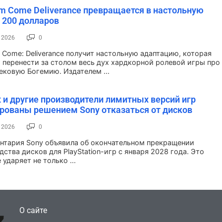
m Come Deliverance превращается в настольную
а 200 долларов
, 2026
0
 Come: Deliverance получит настольную адаптацию, которая
 перенести за столом весь дух хардкорной ролевой игры про
ековую Богемию. Издателем ...
t и другие производители лимитных версий игр
рованы решением Sony отказаться от дисков
, 2026
0
нтария Sony объявила об окончательном прекращении
ства дисков для PlayStation-игр с января 2028 года. Это
ударяет не только ...
О сайте