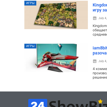
ИГРЫ
Kingdo
игру з
July 4
Kingdom
обещает
среднев
ИГРЫ
iam8bi
разоча
July 4
4 комме
производ
решение 