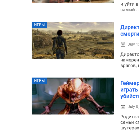
и уйти 
самый ..
ИГРЫ
Директ
смерти
July 1
Директо
намерен
врагов, 
ИГРЫ
Геймер
играть
убийст
July 8
Родител
семьи с
шутерах