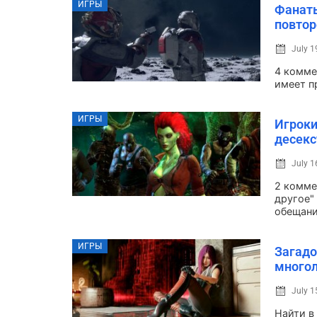
ИГРЫ
Фанаты
повтор
July 1
4 коммен
имеет пр
ИГРЫ
Игроки
десекс
July 1
2 комме
другое"
обещани
ИГРЫ
Загадо
многол
July 1
Найти в