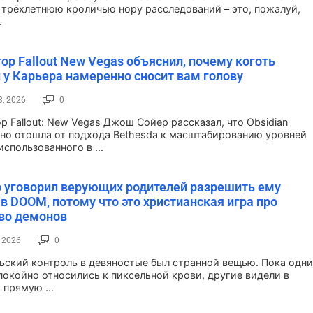
в трёхлетнюю кроличью нору расследований – это, пожалуй,
.
ор Fallout New Vegas объяснил, почему коготь
 у Карьера намеренно сносит вам голову
3, 2026
0
р Fallout: New Vegas Джош Сойер рассказал, что Obsidian
но отошла от подхода Bethesda к масштабированию уровней
использованного в ...
 уговорил верующих родителей разрешить ему
 в DOOM, потому что это христианская игра про
во демонов
, 2026
0
ьский контроль в девяностые был странной вещью. Пока одни
покойно относились к пиксельной крови, другие видели в
 прямую ...