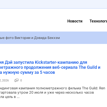
Новости
Технолог
ые фото Виктории и Дэвида Бекхэм
Rush выпустили во время анонса из-за популярности игры внутри
агала варианты спасения Destiny 2, но Sony оказалась неумол
обедители престижной кинопремии BAFTA-2023
я Дэй запустила Kickstarter-кампанию для
етражного продолжения веб-сериала The Guild и
а нужную сумму за 5 часов
рейлер фильма о писателях эпохи “расстрелянного возрождения
скрыла новое имя сына?
2, 2026
0
the Sword выйдет 25 сентября, а демоверсия доступна уже сег
ндинговая кампания полнометражного фильма The Guild: Ren
 стартовала утром 20 июля и уже через несколько часов
 переносе крупного обновления Destiny 2 и смене его названия
а цель в ...
а наркокурьером в безумных 90-х. Как так получилось – расск