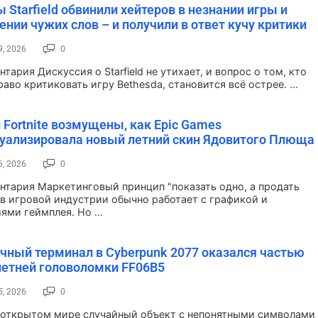
 Starfield обвинили хейтеров в незнании игры и
ении чужих слов – и получили в ответ кучу критики
9, 2026
0
тария Дискуссия о Starfield не утихает, и вопрос о том, кто
аво критиковать игру Bethesda, становится всё острее. ...
 Fortnite возмущены, как Epic Games
уализировала новый летний скин Ядовитого Плюща
6, 2026
0
нтария Маркетинговый принцип "показать одно, а продать
 в игровой индустрии обычно работает с графикой и
ями геймплея. Но ...
чный терминал в Cyberpunk 2077 оказался частью
етней головоломки FF06B5
5, 2026
0
 открытом мире случайный объект с непонятными символами