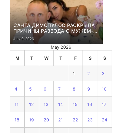
САНТА ДИМОПУЛОС РАСКРЫЛА
ПРИЧИНЫ РАЗВОДА С МУЖЕМ-
БИЗНЕСМЕНОМ
July 9, 2026
May 2026
M
T
W
T
F
S
S
1
2
3
4
5
6
7
8
9
10
11
12
13
14
15
16
17
18
19
20
21
22
23
24