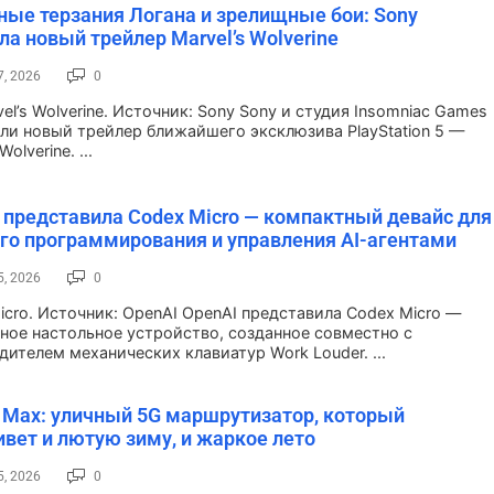
ые терзания Логана и зрелищные бои: Sony
ла новый трейлер Marvel’s Wolverine
7, 2026
0
el’s Wolverine. Источник: Sony Sony и студия Insomniac Games
ли новый трейлер ближайшего эксклюзива PlayStation 5 —
Wolverine. ...
 представила Codex Micro — компактный девайс для
го программирования и управления AI-агентами
5, 2026
0
icro. Источник: OpenAI OpenAI представила Codex Micro —
ное настольное устройство, созданное совместно с
дителем механических клавиатур Work Louder. ...
 Max: уличный 5G маршрутизатор, который
вет и лютую зиму, и жаркое лето
5, 2026
0