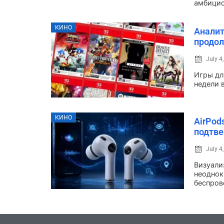
амбициоз
КИНО
Аналит
продол
July 4
Игры для
недели в
КИНО
AirPod
подтве
July 4
Визуализ
неоднок
беспров