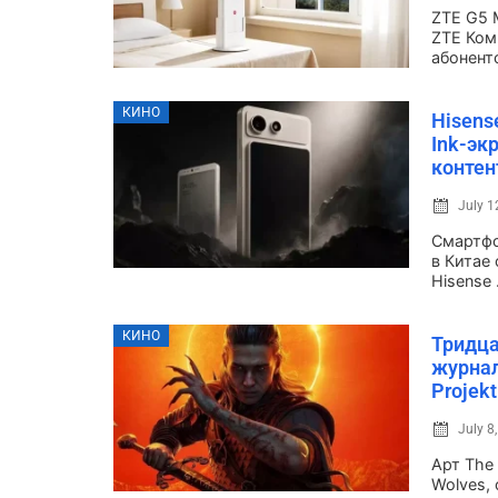
ZTE G5 
ZTE Ком
абонентс
КИНО
Hisens
Ink-эк
контен
July 1
Смартфо
в Китае
Hisense .
КИНО
Тридца
журнал
Projek
July 8
Арт The 
Wolves,