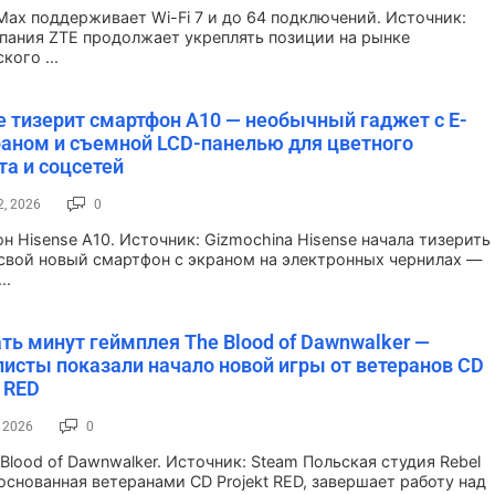
Max поддерживает Wi-Fi 7 и до 64 подключений. Источник:
пания ZTE продолжает укреплять позиции на рынке
кого ...
e тизерит смартфон A10 — необычный гаджет с E-
раном и съемной LCD-панелью для цветного
та и соцсетей
2, 2026
0
н Hisense A10. Источник: Gizmochina Hisense начала тизерить
 свой новый смартфон с экраном на электронных чернилах —
..
ть минут геймплея The Blood of Dawnwalker —
исты показали начало новой игры от ветеранов CD
t RED
, 2026
0
Blood of Dawnwalker. Источник: Steam Польская студия Rebel
 основанная ветеранами CD Projekt RED, завершает работу над