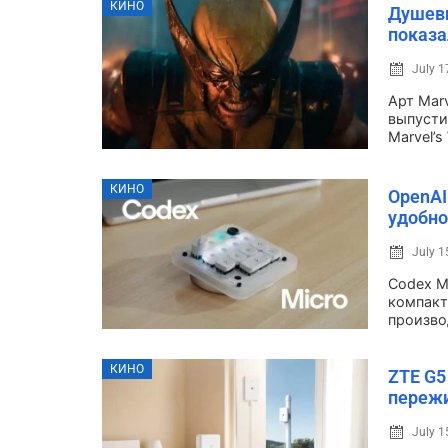
КИНО
Душевн
показа
July 1
Арт Marv
выпусти
Marvel’s 
КИНО
OpenAI
удобно
July 1
Codex M
компакт
произво
КИНО
ZTE G5
пережи
July 1