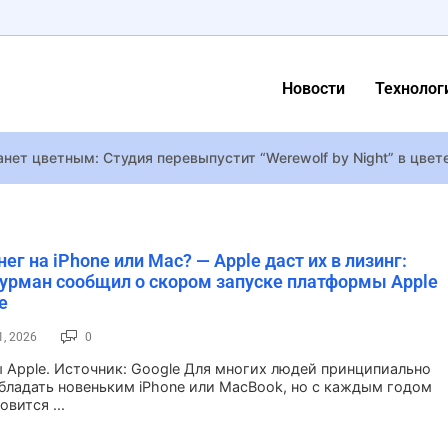
Новости
Технолог
анет цветным: Студия перевыпустит “Werewolf by Night” в цвете
рытая бета Men of War 2 пройдет в середине мая
ную роль в новом вестерне “Билли Кид”
ле сотрудничества с Тиной Кароль рассказал, действительно л
нег на iPhone или Mac? — Apple даст их в лизинг:
урман сообщил о скором запуске платформы Apple
e
 пчелы – они делают мстительный мед: «Пчеловод» и еще 5 лу
tranding 2 утекла в сеть через Steam за два дня до релиза – но
1, 2026
0
летт Йоханссон названа самой красивой женщиной в мире
 Apple. Источник: Google Для многих людей принципиально
бладать новеньким iPhone или MacBook, но с каждым годом
ь: факты об авторе «Великого Гэтсби»
овится ...
вали обновленную версию песни для Евровидения