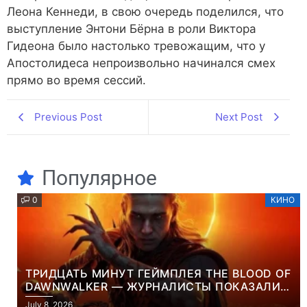
Леона Кеннеди, в свою очередь поделился, что
выступление Энтони Бёрна в роли Виктора
Гидеона было настолько тревожащим, что у
Апостолидеса непроизвольно начинался смех
прямо во время сессий.
Previous Post
Next Post
Популярное
0
КИНО
ТРИДЦАТЬ МИНУТ ГЕЙМПЛЕЯ THE BLOOD OF
DAWNWALKER — ЖУРНАЛИСТЫ ПОКАЗАЛИ
НАЧАЛО НОВОЙ ИГРЫ ОТ ВЕТЕРАНОВ CD
July 8, 2026