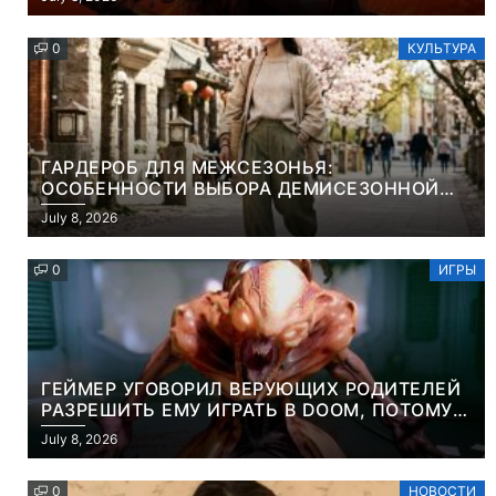
PROJEKT RED
0
КУЛЬТУРА
ГАРДЕРОБ ДЛЯ МЕЖСЕЗОНЬЯ:
ОСОБЕННОСТИ ВЫБОРА ДЕМИСЕЗОННОЙ
ПАРКИ И ЭЛЕГАНТНОГО ЖЕНСКОГО ПЛАЩА
July 8, 2026
0
ИГРЫ
ГЕЙМЕР УГОВОРИЛ ВЕРУЮЩИХ РОДИТЕЛЕЙ
РАЗРЕШИТЬ ЕМУ ИГРАТЬ В DOOM, ПОТОМУ
ЧТО ЭТО ХРИСТИАНСКАЯ ИГРА ПРО
July 8, 2026
УБИЙСТВО ДЕМОНОВ
0
НОВОСТИ