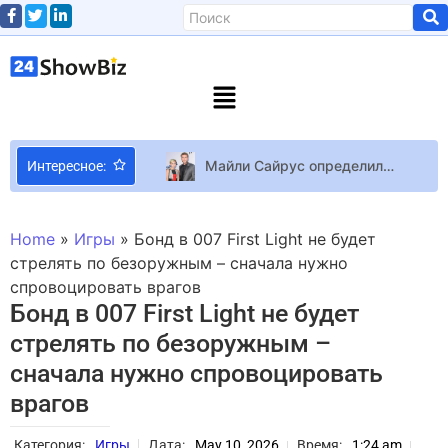
Майли Сайрус определилась с местом свадьбы
Интересное:
23-летняя жена Остапчука призналась, что ей снилась Дорофеева: “Сначала я ныла”
Не смотрите утечки! IO Interactive показала первые тринадцать минут прохождения 007 First Light
Home
»
Игры
»
Бонд в 007 First Light не будет
Алекс Петтифер рассказал, почему его не любит Ченнинг Татум
стрелять по безоружным – сначала нужно
спровоцировать врагов
Раскрыта дата релиза ролевой игры Vampire: The Masquerade — Swansong на Nintendo Switch
Бонд в 007 First Light не будет
В Steam вышел уютный симулятор средневекового скриптора Scriptorium: Master of Manuscripts, вдохновлённый Kingdom Come: Deliverance и Animal Crossing
стрелять по безоружным –
Фигуристая блондинка с револьверами наводит порядок в городе в новом трейлере гачи Neverness to Everness
сначала нужно спровоцировать
Лукас Гейдж раскрывает рождественский подарок, который он получил от «щедрой» Памелы Андерсон
врагов
5 романтических фильмов, которые стоит посмотреть в День святого Валентина
Tesla Vision научилась «предсказывать» ДТП: подушки безопасности будут срабатывать заранее
Категория:
Игры
Дата:
May 10, 2026
Время:
1:24 am