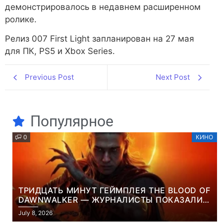
демонстрировалось в недавнем расширенном
ролике.
Релиз 007 First Light запланирован на 27 мая
для ПК, PS5 и Xbox Series.
Previous Post
Next Post
Популярное
0
КИНО
ТРИДЦАТЬ МИНУТ ГЕЙМПЛЕЯ THE BLOOD OF
DAWNWALKER — ЖУРНАЛИСТЫ ПОКАЗАЛИ
НАЧАЛО НОВОЙ ИГРЫ ОТ ВЕТЕРАНОВ CD
July 8, 2026
PROJEKT RED