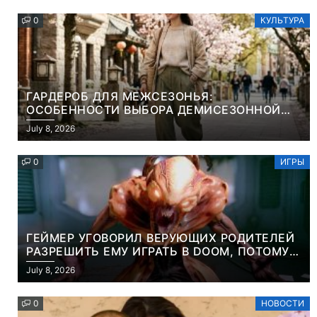
0
КУЛЬТУРА
ГАРДЕРОБ ДЛЯ МЕЖСЕЗОНЬЯ:
ОСОБЕННОСТИ ВЫБОРА ДЕМИСЕЗОННОЙ
ПАРКИ И ЭЛЕГАНТНОГО ЖЕНСКОГО ПЛАЩА
July 8, 2026
0
ИГРЫ
ГЕЙМЕР УГОВОРИЛ ВЕРУЮЩИХ РОДИТЕЛЕЙ
РАЗРЕШИТЬ ЕМУ ИГРАТЬ В DOOM, ПОТОМУ
ЧТО ЭТО ХРИСТИАНСКАЯ ИГРА ПРО
July 8, 2026
УБИЙСТВО ДЕМОНОВ
0
НОВОСТИ