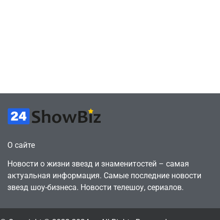
подписку PS Plus
попросил помочь
в знак протеста
найти
против
видеокарту в его
цифрового
ПК – её там
будущего
просто нет
July 4, 2026
July 4, 2026
24sbadmin
24sbadmin
О сайте
Новости о жизни звезд и знаменитостей – самая
актуальная информация. Самые последние новости
звезд шоу-бизнеса. Новости телешоу, сериалов.