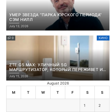
УМЕР ЗВЕЗДА “ПАРКА ЮРСКОГО ПЕРИОДА”
СЭМ НИЛЛ
July 13, 2026
0
КИНО
ZTE G5 MAX: УЛИЧНЫЙ 5G
МАРШРУТИЗАТОР, КОТОРЫЙ ПЕРЕЖИВЕТ И
ЛЮТУЮ ЗИМУ, И ЖАРКОЕ ЛЕТО
July 15, 2026
August 2026
M
T
W
T
F
S
S
1
2