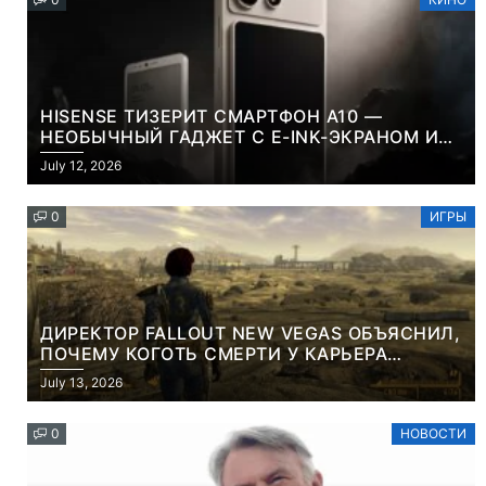
HISENSE ТИЗЕРИТ СМАРТФОН A10 —
НЕОБЫЧНЫЙ ГАДЖЕТ С E-INK-ЭКРАНОМ И
СЪЕМНОЙ LCD-ПАНЕЛЬЮ ДЛЯ ЦВЕТНОГО
July 12, 2026
КОНТЕНТА И СОЦСЕТЕЙ
0
ИГРЫ
ДИРЕКТОР FALLOUT NEW VEGAS ОБЪЯСНИЛ,
ПОЧЕМУ КОГОТЬ СМЕРТИ У КАРЬЕРА
НАМЕРЕННО СНОСИТ ВАМ ГОЛОВУ
July 13, 2026
0
НОВОСТИ