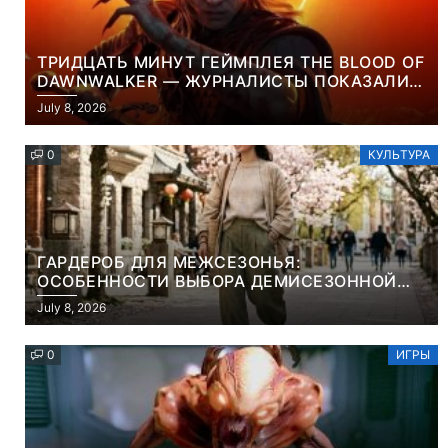
ТРИДЦАТЬ МИНУТ ГЕЙМПЛЕЯ THE BLOOD OF
DAWNWALKER — ЖУРНАЛИСТЫ ПОКАЗАЛИ
НАЧАЛО НОВОЙ ИГРЫ ОТ ВЕТЕРАНОВ CD
July 8, 2026
PROJEKT RED
0
КУЛЬТУРА
ГАРДЕРОБ ДЛЯ МЕЖСЕЗОНЬЯ:
ОСОБЕННОСТИ ВЫБОРА ДЕМИСЕЗОННОЙ
ПАРКИ И ЭЛЕГАНТНОГО ЖЕНСКОГО ПЛАЩА
July 8, 2026
0
ИГРЫ