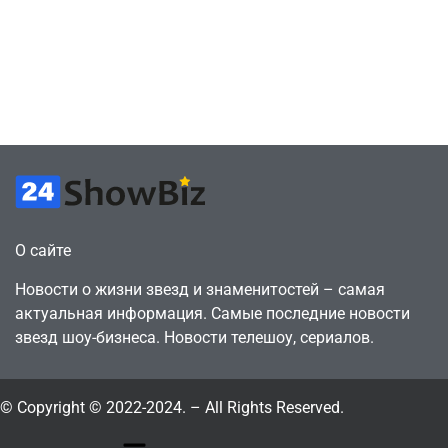
сценарии – 44
6, чтобы играть
сделки за год
как
против 11 двумя
законопослушный
годами ранее
горожанин
July 4, 2026
July 4, 2026
24sbadmin
24sbadmin
О сайте
Новости о жизни звезд и знаменитостей – самая
актуальная информация. Самые последние новости
звезд шоу-бизнеса. Новости телешоу, сериалов.
© Copyright © 2022-2024. – All Rights Reserved.