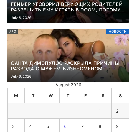
ГЕЙМЕР УГОВОРИЛ ВЕРУЮЩИХ РОДИТЕЛЕЙ
РАЗРЕШИТЬ ЕМУ ИГРАТЬ В DOOM, ПОТОМУ
ЧТО ЭТО ХРИСТИАНСКАЯ ИГРА ПРО
July 8, 2026
УБИЙСТВО ДЕМОНОВ
0
НОВОСТИ
САНТА ДИМОПУЛОС РАСКРЫЛА ПРИЧИНЫ
РАЗВОДА С МУЖЕМ-БИЗНЕСМЕНОМ
July 9, 2026
August 2026
M
T
W
T
F
S
S
1
2
3
4
5
6
7
8
9