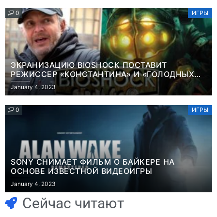
0
ИГРЫ
ЭКРАНИЗАЦИЮ BIOSHOCK ПОСТАВИТ
РЕЖИССЕР «КОНСТАНТИНА» И «ГОЛОДНЫХ
ИГР»
January 4, 2023
0
ИГРЫ
SONY СНИМАЕТ ФИЛЬМ О БАЙКЕРЕ НА
ОСНОВЕ ИЗВЕСТНОЙ ВИДЕОИГРЫ
Игры
Новости
January 4, 2023
Часть геймеров
Победительница
считает, что мы
«Неймовірних
Сейчас читают
сами похоронили
дуетів» iSKra: