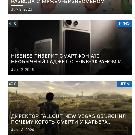
РАЗВОДА С МУЖЕМ-БИЗНЕСМЕНОМ
July 9, 2026
0
КИНО
HISENSE ТИЗЕРИТ СМАРТФОН A10 —
НЕОБЫЧНЫЙ ГАДЖЕТ С E-INK-ЭКРАНОМ И
СЪЕМНОЙ LCD-ПАНЕЛЬЮ ДЛЯ ЦВЕТНОГО
July 12, 2026
КОНТЕНТА И СОЦСЕТЕЙ
0
ИГРЫ
ДИРЕКТОР FALLOUT NEW VEGAS ОБЪЯСНИЛ,
ПОЧЕМУ КОГОТЬ СМЕРТИ У КАРЬЕРА
НАМЕРЕННО СНОСИТ ВАМ ГОЛОВУ
July 13, 2026