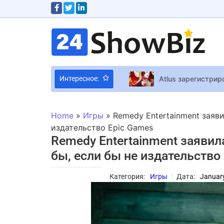
Atlus зарегистрир
Интересное:
Звезда “Будиночк
Стратегия Crown 
Home
»
Игры
»
Remedy Entertainment заяви
Ужасы ночной школ
издательство Epic Games
Remedy Entertainment заявил
В дом блогера Ал
бы, если бы не издательство
MELOVIN рассказал
В Киеве состояла
Категория:
Игры
Дата:
January
Алексей Гарбер обручился
Suicide Squad: Kil
Симулятор культа 