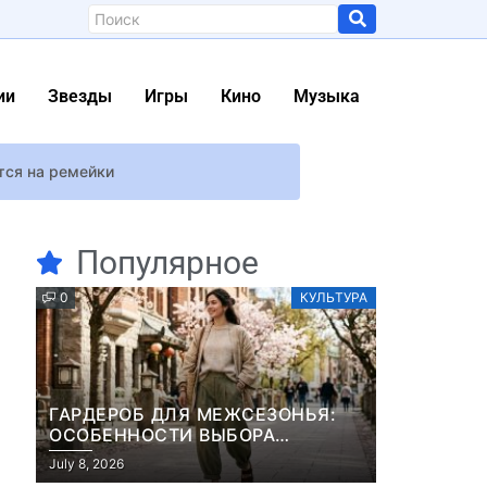
ии
Звезды
Игры
Кино
Музыка
тся на ремейки
ленной
Популярное
ls Lies
0
КУЛЬТУРА
ссе
и
ГАРДЕРОБ ДЛЯ МЕЖСЕЗОНЬЯ:
гре будут боевой пропуск и магазин
ОСОБЕННОСТИ ВЫБОРА
ДЕМИСЕЗОННОЙ ПАРКИ И
July 8, 2026
ЭЛЕГАНТНОГО ЖЕНСКОГО