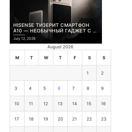
HISENSE ТИЗЕРИТ СМАРТФОН
A10 — НЕОБЫЧНЫЙ ГАДЖЕТ С E-
INK-ЭКРАНОМ И СЪЕМНОЙ LCD-
July 12, 2026
ПАНЕЛЬЮ ДЛЯ ЦВЕТНОГО
August 2026
КОНТЕНТА И СОЦСЕТЕЙ
M
T
W
T
F
S
S
1
2
3
4
5
6
7
8
9
10
11
12
13
14
15
16
17
18
19
20
21
22
23