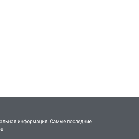
Игры
Милли Бобби Браун
ждёт GTA 6, чтобы
елки
играть как
двумя
законопослушный
горожанин
July 4, 2026
24sbadmin
туальная информация. Самые последние
в.