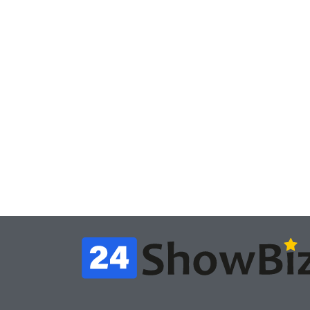
Игры
Игры
Геймеры отменяют
Нов
подписку PS Plus в знак
поп
протеста против
вид
цифрового будущего
её 
July 4, 2026
24sbadmin
24sba