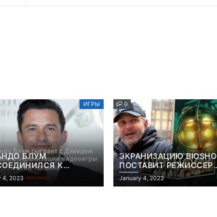
ИГРЫ
0
АНДО БЛУМ
ЭКРАНИЗАЦИЮ BIOSH
СОЕДИНИЛСЯ К
ПОСТАВИТ РЕЖИССЕР
АНИЗАЦИИ ВИДЕОИГРЫ
«КОНСТАНТИНА» И
 4, 2023
January 4, 2023
 TURISMO
«ГОЛОДНЫХ ИГР»