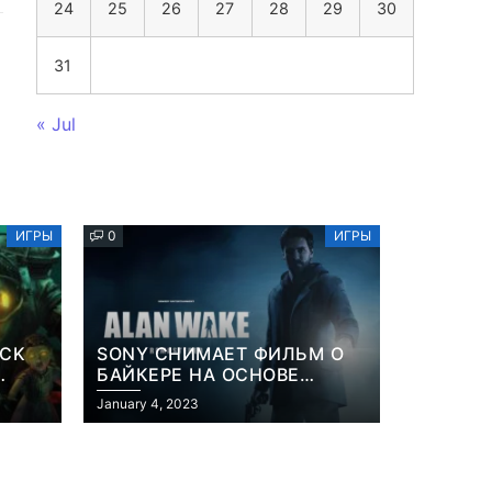
24
25
26
27
28
29
30
31
« Jul
ИГРЫ
0
ИГРЫ
OCK
SONY СНИМАЕТ ФИЛЬМ О
БАЙКЕРЕ НА ОСНОВЕ
ИЗВЕСТНОЙ ВИДЕОИГРЫ
January 4, 2023