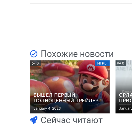
Похожие новости
0
ИГРЫ
0
ВЫШЕЛ ПЕРВЫЙ
ОРЛ
ПОЛНОЦЕННЫЙ ТРЕЙЛЕР
ПРИ
МУЛЬТФИЛЬМА “МАРИО”
ЭКР
January 4, 2023
January
GRAN
Сейчас читают