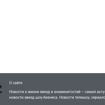
Игры
Голливуд скупает
ичок-геймер
оригинальные
росил помочь найти
сценарии – 44 сд
еокарту в его ПК –
за год против 11 
там просто нет
годами ранее
July 4, 2026
July 4, 2026
dmin
24sbadmin
О сайте
Новости о жизни звезд и знаменитостей – самая ак
новости звезд шоу-бизнеса. Новости телешоу, сериало