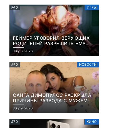
ПЛАЩА
0
ИГРЫ
ГЕЙМЕР УГОВОРИЛ ВЕРУЮЩИХ
РОДИТЕЛЕЙ РАЗРЕШИТЬ ЕМУ
ИГРАТЬ В DOOM, ПОТОМУ ЧТО
July 8, 2026
ЭТО ХРИСТИАНСКАЯ ИГРА ПРО
УБИЙСТВО ДЕМОНОВ
0
НОВОСТИ
САНТА ДИМОПУЛОС РАСКРЫЛА
ПРИЧИНЫ РАЗВОДА С МУЖЕМ-
БИЗНЕСМЕНОМ
July 9, 2026
0
КИНО