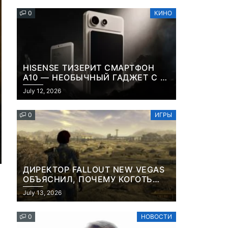
0
КИНО
HISENSE ТИЗЕРИТ СМАРТФОН
A10 — НЕОБЫЧНЫЙ ГАДЖЕТ С E-
INK-ЭКРАНОМ И СЪЕМНОЙ LCD-
July 12, 2026
ПАНЕЛЬЮ ДЛЯ ЦВЕТНОГО
КОНТЕНТА И СОЦСЕТЕЙ
0
ИГРЫ
ДИРЕКТОР FALLOUT NEW VEGAS
ОБЪЯСНИЛ, ПОЧЕМУ КОГОТЬ
СМЕРТИ У КАРЬЕРА НАМЕРЕННО
July 13, 2026
СНОСИТ ВАМ ГОЛОВУ
0
НОВОСТИ