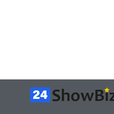
Игры
Игры
Геймеры отменяют
Нов
подписку PS Plus в знак
поп
протеста против
вид
цифрового будущего
её 
July 4, 2026
24sbadmin
24sba