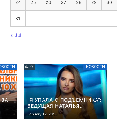
24
25
26
27
28
29
30
31
« Jul
ОВОСТИ
0
НОВОСТИ
 ЗА
“Я УПАЛА С ПОДЪЕМНИКА”:
ВЕДУЩАЯ НАТАЛЬЯ
ОСТРОВСКАЯ РАССКАЗАЛА
January 12, 2023
ИХ”
О НЕПРИЯТНОМ
ИНЦИДЕНТЕ В ЗИМНИХ
КАРПАТАХ