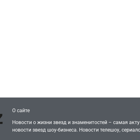
Игры
Голливуд скупает
ичок-геймер
оригинальные
росил помочь найти
сценарии – 44 сд
еокарту в его ПК –
за год против 11 
там просто нет
годами ранее
July 4, 2026
July 4, 2026
dmin
24sbadmin
О сайте
Новости о жизни звезд и знаменитостей – самая ак
новости звезд шоу-бизнеса. Новости телешоу, сериало