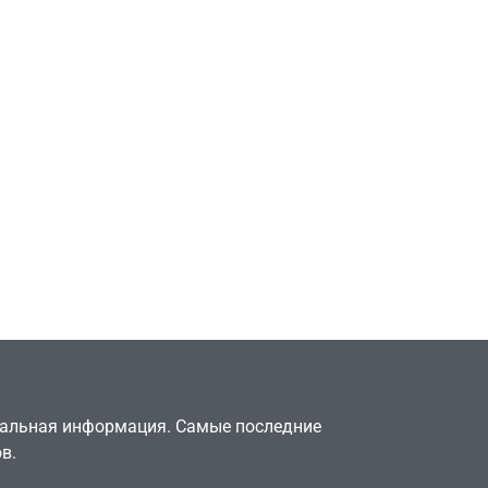
Игры
Милли Бобби Браун
ждёт GTA 6, чтобы
елки
играть как
двумя
законопослушный
горожанин
July 4, 2026
24sbadmin
туальная информация. Самые последние
в.