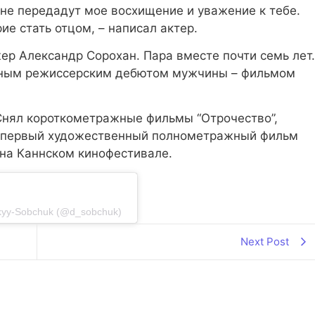
 не передадут мое восхищение и уважение к тебе.
е стать отцом, – написал актер.
р Александр Сорохан. Пара вместе почти семь лет.
жным режиссерским дебютом мужчины – фильмом
Снял короткометражные фильмы “Отрочество”,
вой первый художественный полнометражный фильм
 на Каннском кинофестивале.
kyy-Sobchuk (@d_sobchuk)
Next Post