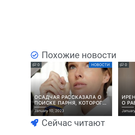
Похожие новости
0
НОВОСТИ
0
ОСАДЧАЯ РАССКАЗАЛА О
ИРЕН
ПОИСКЕ ПАРНЯ, КОТОРОГО
О РА
ПОХИТИЛИ НА ГЛАЗАХ
РОМ
January 10, 2023
January
НЕВЕСТЫ: “ОН ВЕСЬ УДАР
КОМЕ
ПРИНЯЛ НА СЕБЯ”
РОЛ
Сейчас читают