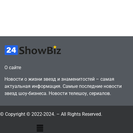
сделки за год
как
против 11 двумя
законопослушный
годами ранее
горожанин
July 4, 2026
July 4, 2026
24sbadmin
24sbadmin
О сайте
Новости о жизни звезд и знаменитостей – самая
актуальная информация. Самые последние новости
звезд шоу-бизнеса. Новости телешоу, сериалов.
© Copyright © 2022-2024. – All Rights Reserved.