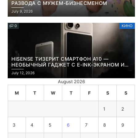
РАЗВОДА С МУЖЕМ-БИЗНЕСМЕНОМ
July 9, 2026
0
КИНО
HISENSE ТИЗЕРИТ СМАРТФОН A10 —
НЕОБЫЧНЫЙ ГАДЖЕТ С E-INK-ЭКРАНОМ И
СЪЕМНОЙ LCD-ПАНЕЛЬЮ ДЛЯ ЦВЕТНОГО
July 12, 2026
КОНТЕНТА И СОЦСЕТЕЙ
August 2026
M
T
W
T
F
S
S
1
2
3
4
5
6
7
8
9