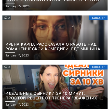
“ОН ВЕСЬ УДАР ПРИНЯЛ НА СЕБЯ”
January 10, 2023
0
НОВОСТИ
ИРЕНА КАРПА РАССКАЗАЛА О РАБОТЕ НАД
РОМАНТИЧЕСКОЙ КОМЕДИЕЙ, ГДЕ МИШИНА В
РОЛИ МАТЕРИ-ОДИНОЧКИ
January 11, 2023
0
НОВОСТИ
ИДЕАЛЬНЫЕ СЫРНИКИ ЗА 10 МИНУТ:
ПРОСТОЙ РЕЦЕПТ ОТ ТРЕНЕРА “ЗВАЖЕНИХ І
ЩАСЛИВИХ” АНИТЫ ЛУЦЕНКО
January 11, 2023