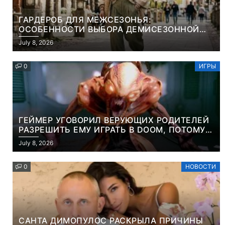
ГАРДЕРОБ ДЛЯ МЕЖСЕЗОНЬЯ:
ОСОБЕННОСТИ ВЫБОРА ДЕМИСЕЗОННОЙ
ПАРКИ И ЭЛЕГАНТНОГО ЖЕНСКОГО ПЛАЩА
July 8, 2026
0
ИГРЫ
ГЕЙМЕР УГОВОРИЛ ВЕРУЮЩИХ РОДИТЕЛЕЙ
РАЗРЕШИТЬ ЕМУ ИГРАТЬ В DOOM, ПОТОМУ
ЧТО ЭТО ХРИСТИАНСКАЯ ИГРА ПРО
July 8, 2026
УБИЙСТВО ДЕМОНОВ
0
НОВОСТИ
САНТА ДИМОПУЛОС РАСКРЫЛА ПРИЧИНЫ