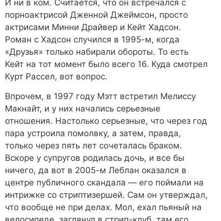
И ни в ком. Считается, что он встречался с
порноактрисой Дженной Джеймсон, просто
актрисами Минни Драйвер и Кейт Хадсон.
Роман с Хадсон случился в 1995-м, когда
«Друзья» только набирали обороты. То есть
Кейт на тот момент было всего 16. Куда смотрел
Курт Рассел, вот вопрос.
Впрочем, в 1997 году Мэтт встретил Мелиссу
Макнайт, и у них начались серьезные
отношения. Настолько серьезные, что через год
пара устроила помолвку, а затем, правда,
только через пять лет сочеталась браком.
Вскоре у супругов родилась дочь, и все бы
ничего, да вот в 2005-м Леблан оказался в
центре публичного скандала — его поймали на
интрижке со стриптизершей. Сам он утверждал,
что вообще не при делах. Мол, ехал пьяный на
велосипеде, заглянул в стрип-клуб, там его