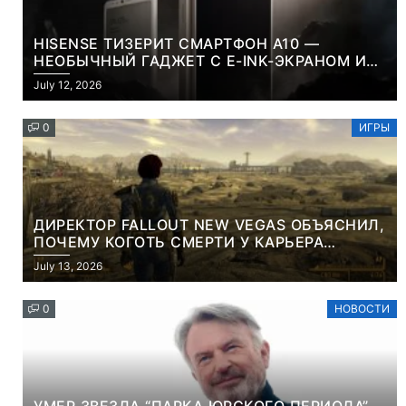
HISENSE ТИЗЕРИТ СМАРТФОН A10 —
НЕОБЫЧНЫЙ ГАДЖЕТ С E-INK-ЭКРАНОМ И
СЪЕМНОЙ LCD-ПАНЕЛЬЮ ДЛЯ ЦВЕТНОГО
July 12, 2026
КОНТЕНТА И СОЦСЕТЕЙ
0
ИГРЫ
ДИРЕКТОР FALLOUT NEW VEGAS ОБЪЯСНИЛ,
ПОЧЕМУ КОГОТЬ СМЕРТИ У КАРЬЕРА
НАМЕРЕННО СНОСИТ ВАМ ГОЛОВУ
July 13, 2026
0
НОВОСТИ