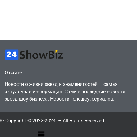
против
видеокарту в его
цифрового
ПК – её там
будущего
просто нет
July 4, 2026
July 4, 2026
24sbadmin
24sbadmin
О сайте
Новости о жизни звезд и знаменитостей – самая
актуальная информация. Самые последние новости
звезд шоу-бизнеса. Новости телешоу, сериалов.
© Copyright © 2022-2024. – All Rights Reserved.