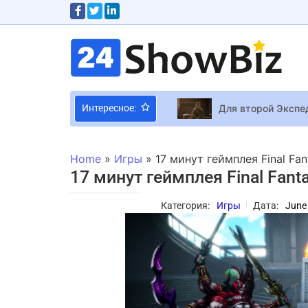
Для второй Экспед
Интересное:
Sony раскрыла си
The Hardkiss пере
Home
»
Игры
»
17 минут геймплея Final Fa
Леа Сейду стала 
17 минут геймплея Final Fan
Категория:
Игры
Дата:
June
YAGODY — Tsunamia
В Minecraft вышл
Алина Гросу чувс
15 самых сексуал