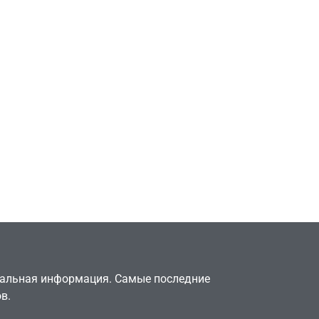
Игры
Милли Бобби Браун
ждёт GTA 6, чтобы
елки
играть как
двумя
законопослушный
горожанин
July 4, 2026
24sbadmin
туальная информация. Самые последние
в.