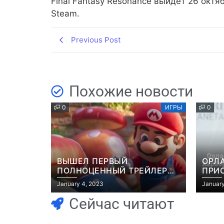
Final Fantasy Resonance выйдет 26 окт
Steam.
Previous Post
Похожие новости
0
ИГРЫ
0
ВЫШЕЛ ПЕРВЫЙ
ОРЛ
ПОЛНОЦЕННЫЙ ТРЕЙЛЕР
ПРИ
МУЛЬТФИЛЬМА “МАРИО”
ЭКР
January 4, 2023
January
GRAN
Сейчас читают