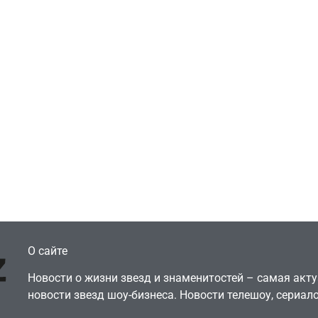
Игры
Голливуд скупает
ичок-геймер
оригинальные
росил помочь найти
сценарии – 44 сд
еокарту в его ПК –
за год против 11 
там просто нет
годами ранее
July 4, 2026
July 4, 2026
dmin
24sbadmin
О сайте
Новости о жизни звезд и знаменитостей – самая ак
новости звезд шоу-бизнеса. Новости телешоу, сериало