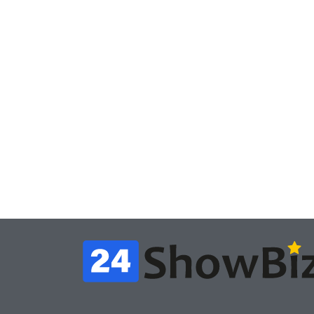
Игры
Игры
Геймеры отменяют
Нов
подписку PS Plus в знак
поп
протеста против
вид
цифрового будущего
её 
July 4, 2026
24sbadmin
24sba