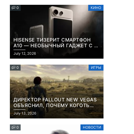
0
КИНО
HISENSE ТИЗЕРИТ СМАРТФОН
A10 — НЕОБЫЧНЫЙ ГАДЖЕТ С E-
INK-ЭКРАНОМ И СЪЕМНОЙ LCD-
July 12, 2026
ПАНЕЛЬЮ ДЛЯ ЦВЕТНОГО
КОНТЕНТА И СОЦСЕТЕЙ
0
ИГРЫ
ДИРЕКТОР FALLOUT NEW VEGAS
ОБЪЯСНИЛ, ПОЧЕМУ КОГОТЬ
СМЕРТИ У КАРЬЕРА НАМЕРЕННО
July 13, 2026
СНОСИТ ВАМ ГОЛОВУ
0
НОВОСТИ