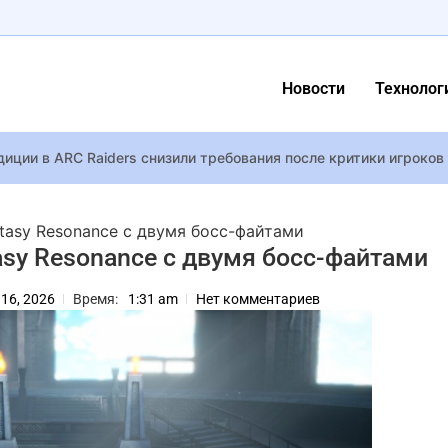
Новости
Технолог
иции в ARC Raiders снизили требования после критики игроков
стемные требования Death Stranding 2 для ПК – нужно минимум
пели культовый хит Гайтаны
ntasy Resonance с двумя босс-файтами
мамой
tasy Resonance с двумя босс-файтами
 16, 2026
Время:
1:31 am
Нет комментариев
: что за группа и о чем песня участников нацотбора на Евров
о обновление Chaos Cubed с серными пещерами и непредсказ
твенно поздравила младшего брата Михасика с Днем рождения
ьных мужчин всех времен и народов