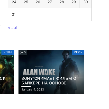
24
25
26
27
28
29
30
31
« Jul
ИГРЫ
0
ИГРЫ
OCK
SONY СНИМАЕТ ФИЛЬМ О
БАЙКЕРЕ НА ОСНОВЕ
ИЗВЕСТНОЙ ВИДЕОИГРЫ
January 4, 2023