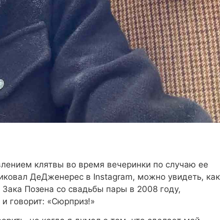
лением клятвы во время вечеринки по случаю ее
ликовал ДеДженерес в Instagram, можно увидеть, как
Зака ​​Позена со свадьбы пары в 2008 году,
 и говорит: «Сюрприз!»