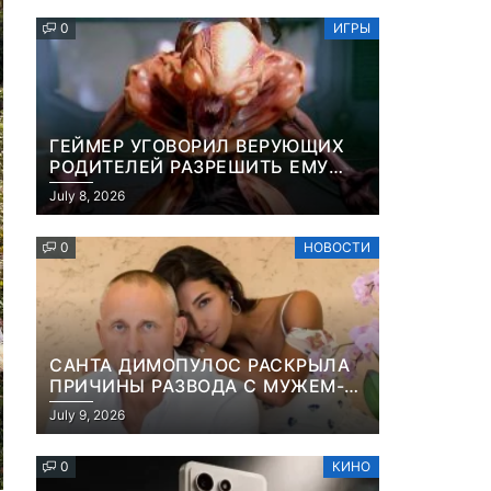
ПЛАЩА
0
ИГРЫ
ГЕЙМЕР УГОВОРИЛ ВЕРУЮЩИХ
РОДИТЕЛЕЙ РАЗРЕШИТЬ ЕМУ
ИГРАТЬ В DOOM, ПОТОМУ ЧТО
July 8, 2026
ЭТО ХРИСТИАНСКАЯ ИГРА ПРО
УБИЙСТВО ДЕМОНОВ
0
НОВОСТИ
САНТА ДИМОПУЛОС РАСКРЫЛА
ПРИЧИНЫ РАЗВОДА С МУЖЕМ-
БИЗНЕСМЕНОМ
July 9, 2026
0
КИНО