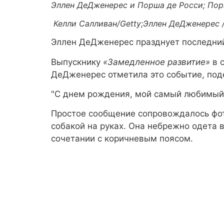
Эллен ДеДженерес и Порша де Росси; Порц
Келли Салливан/Getty;Эллен ДеДженерес /
Эллен ДеДженерес празднует последний
Выпускнику
«Замедленное развитие»
в 
ДеДженерес отметила это событие, поде
"С днем рождения, мой самый любимый ч
Простое сообщение сопровождалось фото
собакой на руках. Она небрежно одета 
сочетании с коричневым поясом.