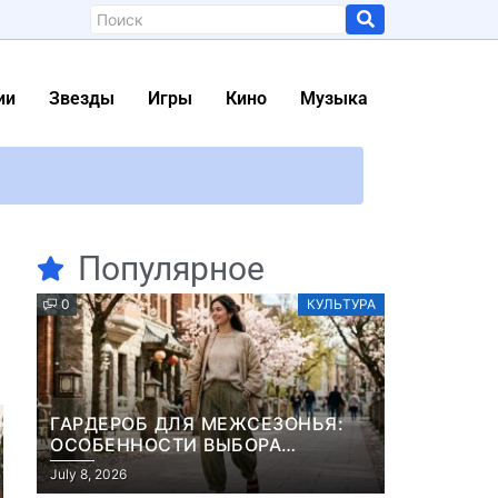
ии
Звезды
Игры
Кино
Музыка
рый анонс Classic Plus
 Константином Темляком
Популярное
лизу
0
КУЛЬТУРА
й локализации и опустошили игровые меню
ГАРДЕРОБ ДЛЯ МЕЖСЕЗОНЬЯ:
ОСОБЕННОСТИ ВЫБОРА
ДЕМИСЕЗОННОЙ ПАРКИ И
July 8, 2026
ЭЛЕГАНТНОГО ЖЕНСКОГО