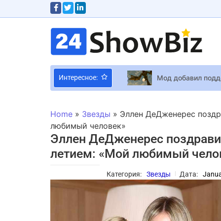
Мод добавил поддер
Интересное:
Blizzard провела 
Украинская киноа
Home
»
Звезды
»
Эллен ДеДженерес поздр
Артбук Clair Obsc
любимый человек»
Эллен ДеДженерес поздравил
Гиена в Baldur’s 
летием: «Мой любимый чело
Total War: Warham
Барбара Буи: «Бол
Категория:
Звезды
Дата:
Janua
Обираємо професій
Победительница “
Ольга Фреймут по