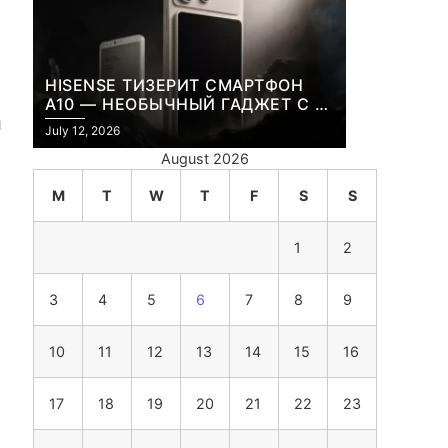
HISENSE ТИЗЕРИТ СМАРТФОН
A10 — НЕОБЫЧНЫЙ ГАДЖЕТ С E-
INK-ЭКРАНОМ И СЪЕМНОЙ LCD-
я
July 12, 2026
ПАНЕЛЬЮ ДЛЯ ЦВЕТНОГО
August 2026
КОНТЕНТА И СОЦСЕТЕЙ
M
T
W
T
F
S
S
1
2
3
4
5
6
7
8
9
10
11
12
13
14
15
16
17
18
19
20
21
22
23