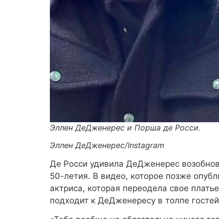
Эллен ДеДженерес и Порша де Росси.
Эллен ДеДженерес/Instagram
Де Росси удивила ДеДженерес возобнов
50-летия. В видео, которое позже опуб
актриса, которая переодела свое платье 
подходит к ДеДженересу в толпе гостей