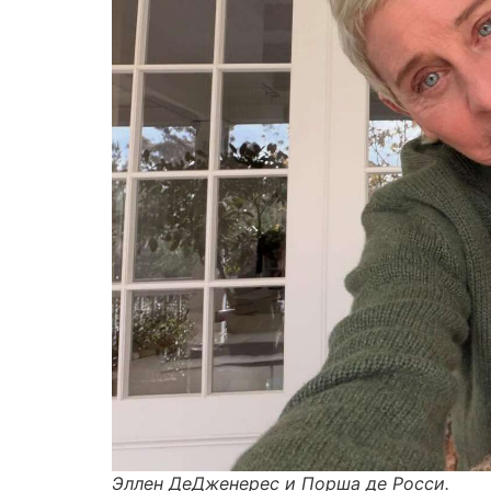
Эллен ДеДженерес и Порша де Росси.