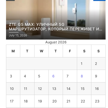
ZTE G5 MAX: УЛИЧНЫЙ 5G
МАРШРУТИЗАТОР, КОТОРЫЙ ПЕРЕЖИВЕТ И
ЛЮТУЮ ЗИМУ, И ЖАРКОЕ ЛЕТО
July 15, 2026
August 2026
M
T
W
T
F
S
S
1
2
3
4
5
6
7
8
9
10
11
12
13
14
15
16
17
18
19
20
21
22
23