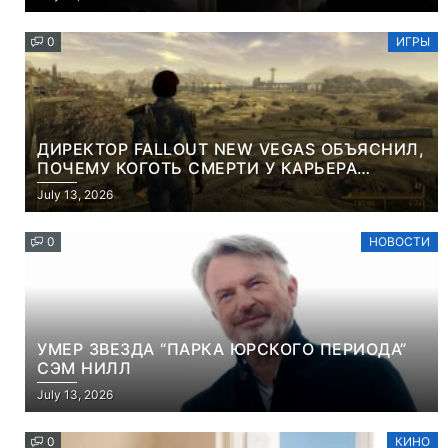
КОНТЕНТА И СОЦСЕТЕЙ
0
ИГРЫ
ДИРЕКТОР FALLOUT NEW VEGAS ОБЪЯСНИЛ,
ПОЧЕМУ КОГОТЬ СМЕРТИ У КАРЬЕРА
НАМЕРЕННО СНОСИТ ВАМ ГОЛОВУ
July 13, 2026
0
НОВОСТИ
УМЕР ЗВЕЗДА “ПАРКА ЮРСКОГО ПЕРИОДА”
СЭМ НИЛЛ
July 13, 2026
0
КИНО