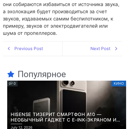
они собираются избавиться от источника звука,
а эхолокация будет производиться за счет
звуков, издаваемых самим беспилотником, к
примеру, звуков от электродвигателей или
шума от пропеллеров.
Previous Post
Next Post
Популярное
0
КИНО
HISENSE ТИЗЕРИТ СМАРТФОН A10 —
НЕОБЫЧНЫЙ ГАДЖЕТ С E-INK-ЭКРАНОМ И
СЪЕМНОЙ LCD-ПАНЕЛЬЮ ДЛЯ ЦВЕТНОГО
July 12, 2026