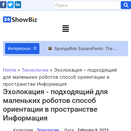
SpongeBob SquarePants: The Cosmic Shake Подводные реки и Дикий-дикий Запад в геймплее платформера SpongeBob SquarePants: The Cosmic Shake
Интересное:
Встречайте четверых детей Мела Брукса! Все о Максе, Ники, Эдди и Стефани
Красота по-итальянски: самые прекрасные итальянки в истории
Home
»
Технологии
»
Эхолокация – подходящий
С кем развелся и снова сошелся Джейсон Момоа: 10 интересных фактов о Лизе Боне
для маленьких роботов способ ориентации в
пространстве Информация
Креативный директор Dior взялась за реставрацию театра в Риме
Эхолокация - подходящий для
Начались съемки ромкома “Моя большая греческая свадьба 3”
маленьких роботов способ
76-летняя Вера Ванг дебютировала в платиновой блондинке на церемонии вручения премии BAFTA Awards 2026.
ориентации в пространстве
Анонсировано продолжение франшизы Hellblade в формате экшена в открытом мире – релиз в 2027 году
Информация
Презентация THQ Nordic Digital Showcase 2026 пройдет 7 августа
Грейси Абрамс хвалит фильм своего бойфренда Пола Мескаля «Хамнет» очаровательными фотографиями актеров: «Я тоже люблю его сюрприз»
Категория:
Технологии
Дата:
February 9, 2023