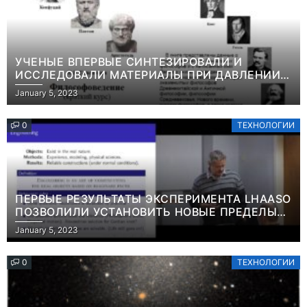
УЧЕНЫЕ ВПЕРВЫЕ СИНТЕЗИРОВАЛИ И
ИССЛЕДОВАЛИ МАТЕРИАЛЫ ПРИ ДАВЛЕНИИ
СВЫШЕ ТЕРАПАСКАЛЯИНФОРМАЦИЯ
January 5, 2023
0
ТЕХНОЛОГИИ
ПЕРВЫЕ РЕЗУЛЬТАТЫ ЭКСПЕРИМЕНТА LHAASO
ПОЗВОЛИЛИ УСТАНОВИТЬ НОВЫЕ ПРЕДЕЛЫ
ВРЕМЕНИ ЖИЗНИ ТЯЖЕЛЫХ ЧАСТИЦ ТЕМНОЙ
January 5, 2023
МАТЕРИИ ИНФОРМАЦИЯ
0
ТЕХНОЛОГИИ