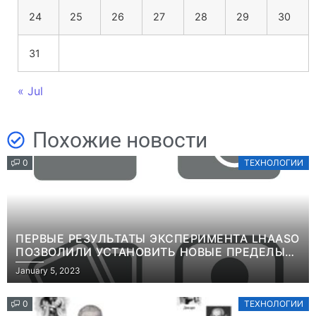
24
25
26
27
28
29
30
31
« Jul
Похожие новости
0
ТЕХНОЛОГИИ
ПЕРВЫЕ РЕЗУЛЬТАТЫ ЭКСПЕРИМЕНТА LHAASO
ПОЗВОЛИЛИ УСТАНОВИТЬ НОВЫЕ ПРЕДЕЛЫ
ВРЕМЕНИ ЖИЗНИ ТЯЖЕЛЫХ ЧАСТИЦ ТЕМНОЙ
January 5, 2023
МАТЕРИИИНФОРМАЦИЯ
0
ТЕХНОЛОГИИ