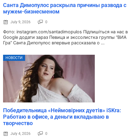
Санта Димопулос раскрыла причины развода с
мужем-бизнесменом
July 9, 2026
0
Фото: instagram.com/santadimopulos Підпишіться на нас в
Google додати зараз Певица и экссолистка группы “ВИА
Гра” Санта Дипопулос впервые рассказала о ...
НОВОСТИ
Победительница «Неймовірних дуетів» iSKra:
Работаю в офисе, а деньги вкладываю в
творчество
July 4, 2026
0