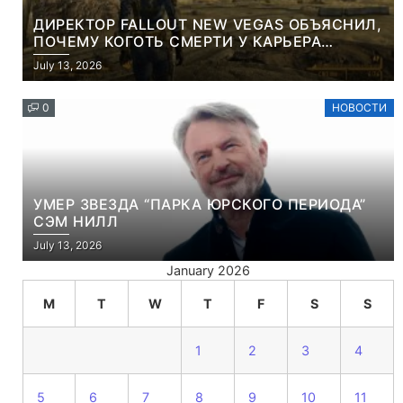
ДИРЕКТОР FALLOUT NEW VEGAS ОБЪЯСНИЛ,
ПОЧЕМУ КОГОТЬ СМЕРТИ У КАРЬЕРА
НАМЕРЕННО СНОСИТ ВАМ ГОЛОВУ
July 13, 2026
0
НОВОСТИ
УМЕР ЗВЕЗДА “ПАРКА ЮРСКОГО ПЕРИОДА”
СЭМ НИЛЛ
July 13, 2026
January 2026
M
T
W
T
F
S
S
1
2
3
4
5
6
7
8
9
10
11