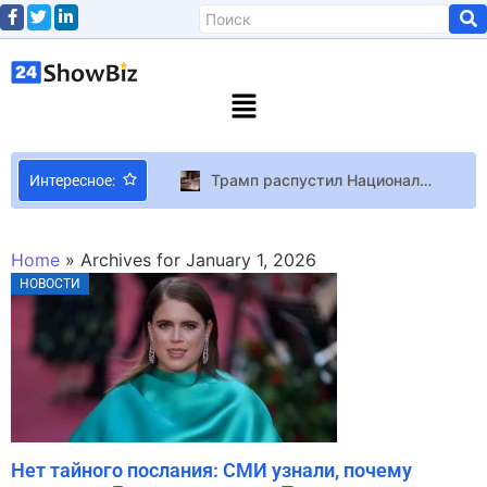
Трамп распустил Национальный научный совет США: конец аполитичной науке?
Интересное:
В Stranger than Heaven использовали облик актёра, умершего 12 лет назад
Лохматая обезьяна против индийских властей: за что хвалят и критикуют фильм «Манкимэн»
Home
»
Archives for January 1, 2026
Ведущий дизайнер Portal 2 рассказал о жёстком кранче при разработке, из-за которого его жена пригрозила разводом
НОВОСТИ
Сергей Притула прокомментировал сотрудничество с художницей Соней Морозюк
Вышел трейлер предстоящего документального фильма от Netflix “Sly” о жизни и карьере Сильвестра Сталлоне
Вырезанный контент Ghost of Yotei – от двойной временной линии до возможности забираться на любую высоту
Unity выпустила ИИ-инструмент для разработки игр и уже открыла бету
Ведущий «Угадай мелодию» Михаил Хома (DZIDZIO): Кое-кто из артистов и своих песен не смог угадать
Нет тайного послания: СМИ узнали, почему
Игроки спорят, будет ли Ра противником Фэй в новой God of War