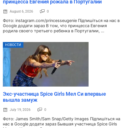
принцесса Евгения рожала в Португалии
August 6, 2026
0
Фото: instagram.com/princesseugenie Підпишіться на нас в
Google додати зараз В том, что принцесса Евгения
родила своего третьего ребенка в Португалии, ...
НОВОСТИ
Экс-участница Spice Girls Мел Си впервые
вышла замуж
July 19, 2026
0
Фото: James Smith/Sam Snap/Getty Images Підпишіться на
нас в Google додати зараз Бывшая участница Spice Girls