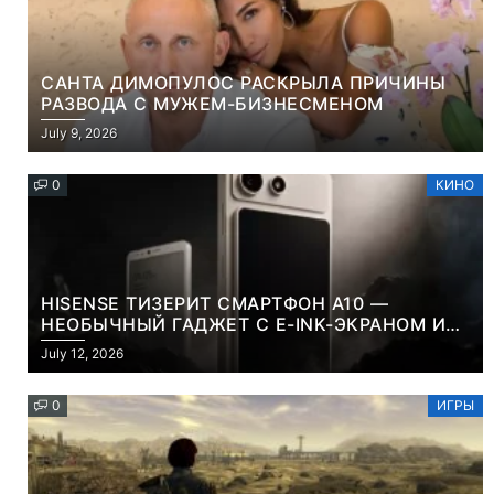
САНТА ДИМОПУЛОС РАСКРЫЛА ПРИЧИНЫ
РАЗВОДА С МУЖЕМ-БИЗНЕСМЕНОМ
July 9, 2026
0
КИНО
HISENSE ТИЗЕРИТ СМАРТФОН A10 —
НЕОБЫЧНЫЙ ГАДЖЕТ С E-INK-ЭКРАНОМ И
СЪЕМНОЙ LCD-ПАНЕЛЬЮ ДЛЯ ЦВЕТНОГО
July 12, 2026
КОНТЕНТА И СОЦСЕТЕЙ
0
ИГРЫ