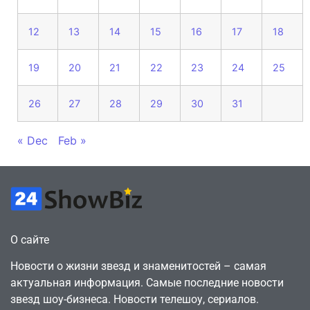
12
13
14
15
16
17
18
19
20
21
22
23
24
25
26
27
28
29
30
31
« Dec
Feb »
О сайте
Новости о жизни звезд и знаменитостей – самая
актуальная информация. Самые последние новости
звезд шоу-бизнеса. Новости телешоу, сериалов.