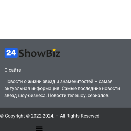
против
видеокарту в его
цифрового
ПК – её там
будущего
просто нет
July 4, 2026
July 4, 2026
24sbadmin
24sbadmin
О сайте
Новости о жизни звезд и знаменитостей – самая
актуальная информация. Самые последние новости
звезд шоу-бизнеса. Новости телешоу, сериалов.
© Copyright © 2022-2024. – All Rights Reserved.