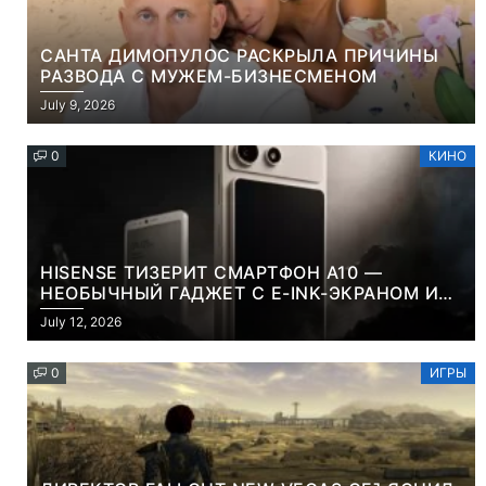
САНТА ДИМОПУЛОС РАСКРЫЛА ПРИЧИНЫ
РАЗВОДА С МУЖЕМ-БИЗНЕСМЕНОМ
July 9, 2026
0
КИНО
HISENSE ТИЗЕРИТ СМАРТФОН A10 —
НЕОБЫЧНЫЙ ГАДЖЕТ С E-INK-ЭКРАНОМ И
СЪЕМНОЙ LCD-ПАНЕЛЬЮ ДЛЯ ЦВЕТНОГО
July 12, 2026
КОНТЕНТА И СОЦСЕТЕЙ
0
ИГРЫ