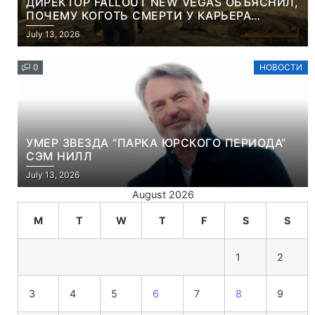
ДИРЕКТОР FALLOUT NEW VEGAS ОБЪЯСНИЛ,
ПОЧЕМУ КОГОТЬ СМЕРТИ У КАРЬЕРА
НАМЕРЕННО СНОСИТ ВАМ ГОЛОВУ
July 13, 2026
0
НОВОСТИ
УМЕР ЗВЕЗДА “ПАРКА ЮРСКОГО ПЕРИОДА”
СЭМ НИЛЛ
July 13, 2026
August 2026
M
T
W
T
F
S
S
1
2
3
4
5
6
7
8
9