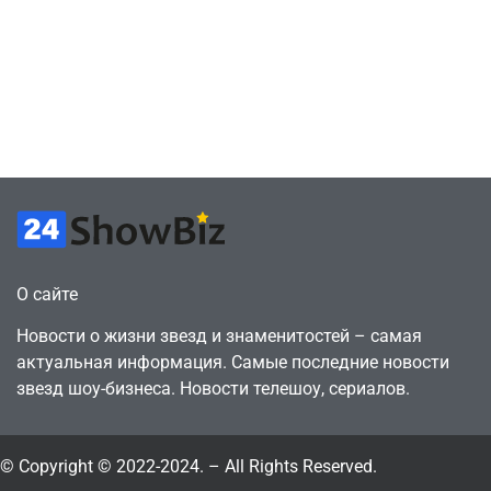
сценарии – 44
6, чтобы играть
сделки за год
как
против 11 двумя
законопослушный
годами ранее
горожанин
July 4, 2026
July 4, 2026
24sbadmin
24sbadmin
О сайте
Новости о жизни звезд и знаменитостей – самая
актуальная информация. Самые последние новости
звезд шоу-бизнеса. Новости телешоу, сериалов.
© Copyright © 2022-2024. – All Rights Reserved.