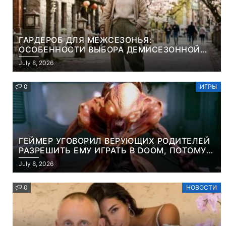
ГАРДЕРОБ ДЛЯ МЕЖСЕЗОНЬЯ:
ОСОБЕННОСТИ ВЫБОРА ДЕМИСЕЗОННОЙ
ПАРКИ И ЭЛЕГАНТНОГО ЖЕНСКОГО ПЛАЩА
July 8, 2026
0
ИГРЫ
ГЕЙМЕР УГОВОРИЛ ВЕРУЮЩИХ РОДИТЕЛЕЙ
РАЗРЕШИТЬ ЕМУ ИГРАТЬ В DOOM, ПОТОМУ
ЧТО ЭТО ХРИСТИАНСКАЯ ИГРА ПРО
July 8, 2026
УБИЙСТВО ДЕМОНОВ
0
НОВОСТИ