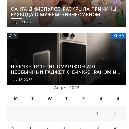
САНТА ДИМОПУЛОС РАСКРЫЛА ПРИЧИНЫ
РАЗВОДА С МУЖЕМ-БИЗНЕСМЕНОМ
July 9, 2026
0
КИНО
HISENSE ТИЗЕРИТ СМАРТФОН A10 —
НЕОБЫЧНЫЙ ГАДЖЕТ С E-INK-ЭКРАНОМ И
СЪЕМНОЙ LCD-ПАНЕЛЬЮ ДЛЯ ЦВЕТНОГО
July 12, 2026
КОНТЕНТА И СОЦСЕТЕЙ
August 2026
M
T
W
T
F
S
S
1
2
3
4
5
6
7
8
9