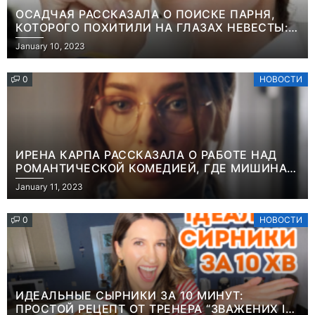
ОСАДЧАЯ РАССКАЗАЛА О ПОИСКЕ ПАРНЯ,
КОТОРОГО ПОХИТИЛИ НА ГЛАЗАХ НЕВЕСТЫ:
“ОН ВЕСЬ УДАР ПРИНЯЛ НА СЕБЯ”
January 10, 2023
0
НОВОСТИ
ИРЕНА КАРПА РАССКАЗАЛА О РАБОТЕ НАД
РОМАНТИЧЕСКОЙ КОМЕДИЕЙ, ГДЕ МИШИНА В
РОЛИ МАТЕРИ-ОДИНОЧКИ
January 11, 2023
0
НОВОСТИ
ИДЕАЛЬНЫЕ СЫРНИКИ ЗА 10 МИНУТ:
ПРОСТОЙ РЕЦЕПТ ОТ ТРЕНЕРА “ЗВАЖЕНИХ І