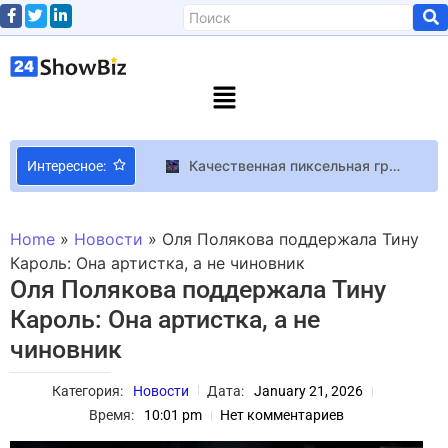
Качественная пиксельная графика, сражения и элементы рогалика в релизном трейлере битемапа Mad King Redemption
Интересное:
Создатель Path of Exile объяснил, почему стоит прислушиваться к жалобам игроков, но игнорировать их предложения и просьбы
Известная блогер-миллионник раскрыла секреты красоты и стройной фигуры: “Лучше недоесть, чем переедать”
Home
»
Новости
»
Оля Полякова поддержала Тину
Топ-5 небанальных фильмов на выходные
Кароль: Она артистка, а не чиновник
Оля Полякова поддержала Тину
Молодые геймеры в Британии вдвое чаще верят в теории заговора – результаты исследования
Кароль: Она артистка, а не
В Сети появились кадры с Кирой Найтли и Кэрри Кун в роли журналистов в новом триллере “Бостонский душитель”
чиновник
Утро началось с шариков и цветов: как Ольга Сумская отмечает свой День рождения (фото)
Джеймс Ганн заявил, что фильм “Joker 2” не выйдет под брендом DC Elseworlds
Категория:
Новости
Дата:
January 21, 2026
Линдси Вонн говорит, что ей «потрясающе» возвращаться домой в США, хотя она «пока не в состоянии стоять»
Время:
10:01 pm
Нет комментариев
Игроки в GTA 5 устраивают массовые беспорядки с помощью снежков и газет – и это привлекает миллионы зрителей