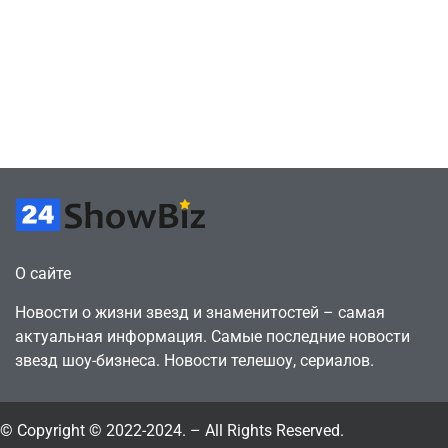
сценарии – 44
6, чтобы играть
сделки за год
как
против 11 двумя
законопослушный
годами ранее
горожанин
July 4, 2026
July 4, 2026
24sbadmin
24sbadmin
О сайте
Новости о жизни звезд и знаменитостей – самая
актуальная информация. Самые последние новости
звезд шоу-бизнеса. Новости телешоу, сериалов.
© Copyright © 2022-2024. – All Rights Reserved.