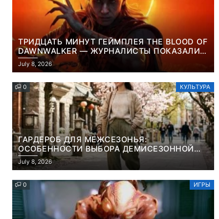
ТРИДЦАТЬ МИНУТ ГЕЙМПЛЕЯ THE BLOOD OF
DAWNWALKER — ЖУРНАЛИСТЫ ПОКАЗАЛИ
НАЧАЛО НОВОЙ ИГРЫ ОТ ВЕТЕРАНОВ CD
July 8, 2026
PROJEKT RED
0
КУЛЬТУРА
ГАРДЕРОБ ДЛЯ МЕЖСЕЗОНЬЯ:
ОСОБЕННОСТИ ВЫБОРА ДЕМИСЕЗОННОЙ
ПАРКИ И ЭЛЕГАНТНОГО ЖЕНСКОГО ПЛАЩА
July 8, 2026
0
ИГРЫ