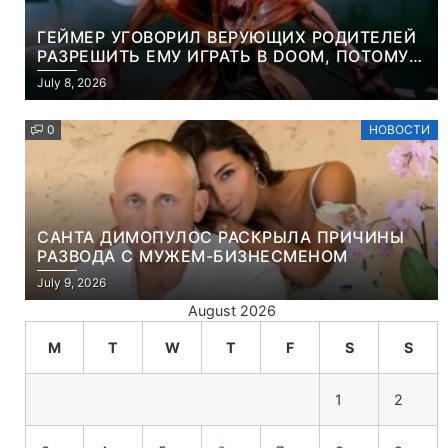
ГЕЙМЕР УГОВОРИЛ ВЕРУЮЩИХ РОДИТЕЛЕЙ
РАЗРЕШИТЬ ЕМУ ИГРАТЬ В DOOM, ПОТОМУ
ЧТО ЭТО ХРИСТИАНСКАЯ ИГРА ПРО
July 8, 2026
УБИЙСТВО ДЕМОНОВ
0
НОВОСТИ
САНТА ДИМОПУЛОС РАСКРЫЛА ПРИЧИНЫ
РАЗВОДА С МУЖЕМ-БИЗНЕСМЕНОМ
July 9, 2026
August 2026
M
T
W
T
F
S
S
1
2