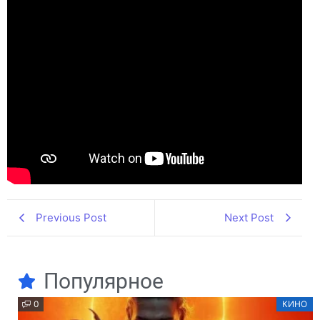
Previous Post
Next Post
Популярное
0
КИНО